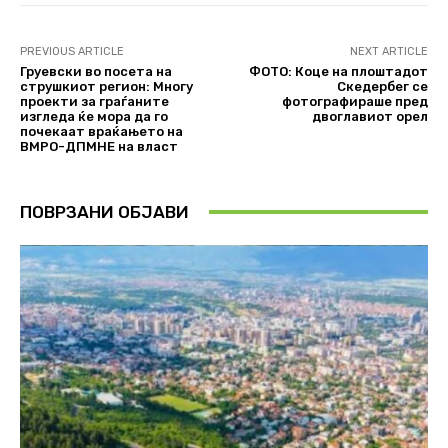
PREVIOUS ARTICLE
NEXT ARTICLE
Груевски во посета на
ФОТО: Коце на плоштадот
струшкиот регион: Многу
Скедербег се
проекти за граѓаните
фотографираше пред
изгледа ќе мора да го
двоглавиот орел
почекаат враќањето на
ВМРО-ДПМНЕ на власт
ПОВРЗАНИ ОБЈАВИ