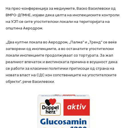
На прес-конференција за медиумите, Васко Василевски од
ВМРО-ДПМНЕ, изјави дека целта на инспекциските контроли
на УЈП се сите угостителски локали на територијата на
општина Аеродром.
„Два култни локала во Аеродром, „Палма“ и „Тренд“ се веќе
затворени од инспекциите, а во останатите угостителски
локали инспекциите продолжуваат со тортурата. За жал
реалниот впечаток и вистинската причина е всушност дека
се работи за класични политички притисоци од страна на
новата власт на СДС кон сопствениците на угостителските
објекти“, рече Василевски.