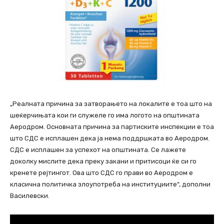
„Реалната причина за затворањето на локалите е тоа што на
шеќерчињата кои ги служеле го има логото на општината
Аеродром. Основната причина за партиските инспекции е тоа
што СДС е исплашен дека ја нема поддршката во Аеродром.
СДС е исплашен за успехот на општината. Се лажете
доколку мислите дека преку закани и притисоци ќе си го
кренете рејтингот. Ова што СДС го прави во Аеродром е
класична политичка злоупотреба на институциите“, дополни
Василевски.