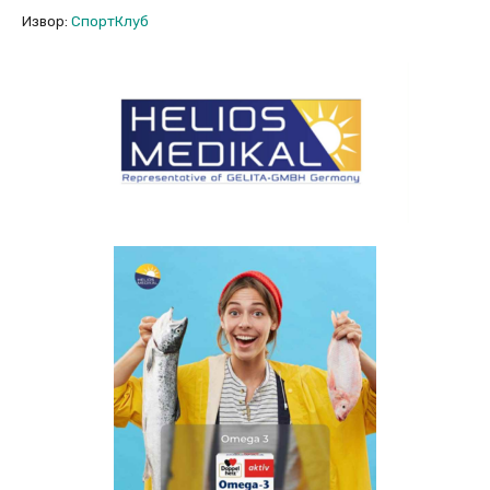
Извор:
СпортКлуб