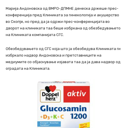
Марија Андоновска од ВМРО-ДПМНЕ денеска држеше прес-
конференција пред Клиниката за гинекологија и акушерство
во Скопје, но пред да ја одржи прес-конференцијата во
дворот на клиниката таа беше избркана од обезбедувањето
на Клиниката компанијата СГС.
Обезбедувањето од СГС која што ја обезбедува Клиниката ги
избркало надвор Андоновска и претставниците на
медиумите со објаснување изјавата таа да ја дава надвор од
оградата на Клиниката.