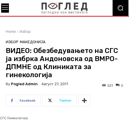
Home
Избор
ИЗБОР
МАКЕДОНИЈА
ВИДЕО: Обезбедувањето на СГС
ја избрка Андоновска од ВМРО-
ДПМНЕ од Клиниката за
гинекологија
By
Pogled Admin
Август 27, 2017
221
0
Facebook
Twitter
СГС Гинекологија