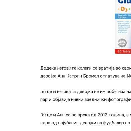
Додека неговите колеги се вратија во сво
девојка Анн Катрин Бромел отпатува на Ма
Гетце и неговата девојка не им побегнаа н
пар и објавија нивни заеднички фотографи
Гетце и Анн се во врска од 2012. година, 
една од најубавие девојки на фудбалер во