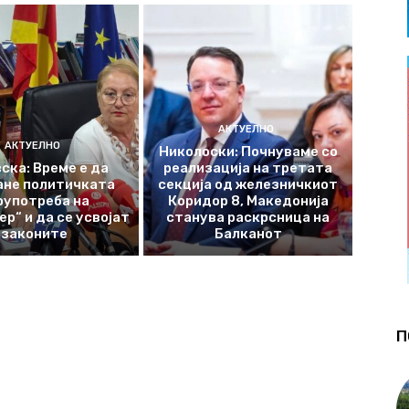
АКТУЕЛНО
АКТУЕЛНО
Николоски: Почнуваме со
ска: Време е да
реализација на третата
ане политичката
секција од железничкиот
оупотреба на
Коридор 8, Македонија
р“ и да се усвојат
станува раскрсница на
законите
Балканот
П