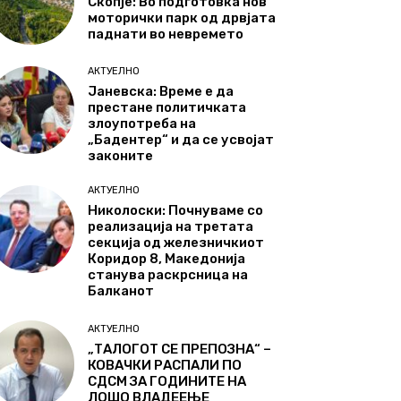
Скопје: Во подготовка нов
моторички парк од дрвјата
паднати во невремето
АКТУЕЛНО
Јаневска: Време е да
престане политичката
злоупотреба на
„Бадентер“ и да се усвојат
законите
АКТУЕЛНО
Николоски: Почнуваме со
реализација на третата
секција од железничкиот
Коридор 8, Македонија
станува раскрсница на
Балканот
АКТУЕЛНО
„ТАЛОГОТ СЕ ПРЕПОЗНА“ –
КОВАЧКИ РАСПАЛИ ПО
СДСМ ЗА ГОДИНИТЕ НА
ЛОШО ВЛАДЕЕЊЕ