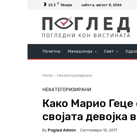
C
22.3
Skopje
сабота, август 8, 2026
Почетна
Македонија
Свет
Здра
Home
Некатегоризирани
НЕКАТЕГОРИЗИРАНИ
Како Марио Геце 
својата девојка 
By
Pogled Admin
Септември 10, 2017