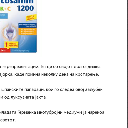
ите репрезентации, Гетце со својот долгогдишна
јорка, каде помина неколку дена на крстарење.
а шпанските папараци, кои го следеа овој заљубен
и од луксузната јахта.
а младата Германка многубројни медиуми ја нарекоа
 светот.