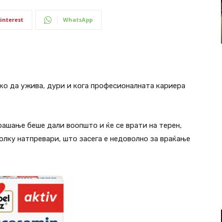
interest
WhatsApp
ко да ужива, дури и кога професионалната кариера
рашање беше дали воопшто и ќе се врати на терен,
колку натпревари, што засега е недоволно за враќање