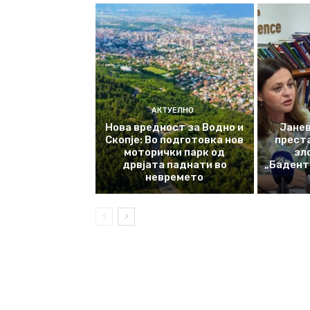
АКТУЕЛНО
Нова вредност за Водно и
Јанев
Скопје: Во подготовка нов
прест
моторички парк од
зл
дрвјата паднати во
„Баденте
невремето