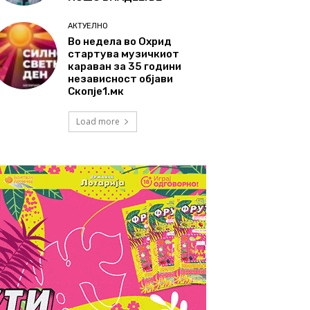
АКТУЕЛНО
Во недела во Охрид
стартува музичкиот
караван за 35 години
независност објави
Скопје1.мк
Load more