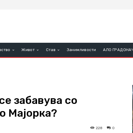
вство
Живот
Став
Занимливости
АЛО ГРАДОНА
се забавува со
во Мајорка?
228
0