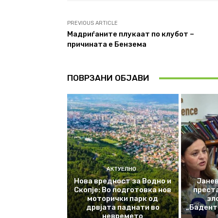
PREVIOUS ARTICLE
Мадриѓаните плукаат по клубот –
причината е Бензема
ПОВРЗАНИ ОБЈАВИ
АКТУЕЛНО
Нова вредност за Водно и
Јанев
Скопје: Во подготовка нов
прест
моторички парк од
зл
дрвјата паднати во
„Баденте
невремето