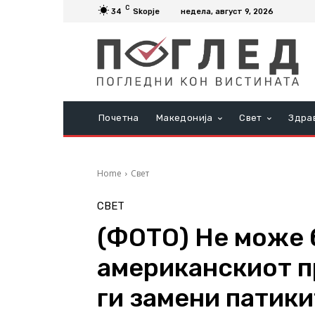
C
34
Skopje
недела, август 9, 2026
Почетна
Македонија
Свет
Здра
Home
Свет
СВЕТ
(ФОТО) Не може 
американскиот п
ги замени патики