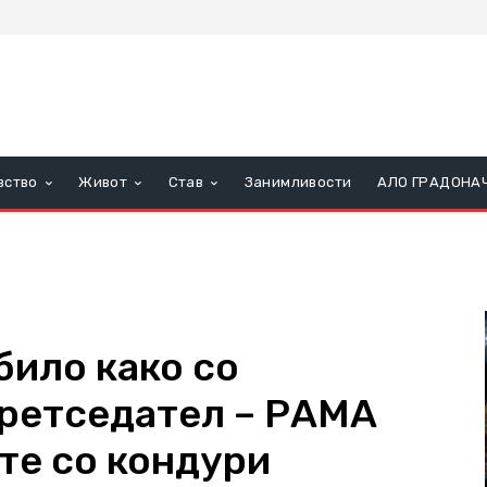
вство
Живот
Став
Занимливости
АЛО ГРАДОНА
било како со
ретседател – РАМА
те со кондури