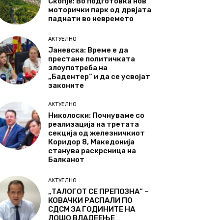
Скопје: Во подготовка нов
моторички парк од дрвјата
паднати во невремето
АКТУЕЛНО
Јаневска: Време е да
престане политичката
злоупотреба на
„Бадентер“ и да се усвојат
законите
АКТУЕЛНО
Николоски: Почнуваме со
реализација на третата
секција од железничкиот
Коридор 8, Македонија
станува раскрсница на
Балканот
АКТУЕЛНО
„ТАЛОГОТ СЕ ПРЕПОЗНА“ –
КОВАЧКИ РАСПАЛИ ПО
СДСМ ЗА ГОДИНИТЕ НА
ЛОШО ВЛАДЕЕЊЕ