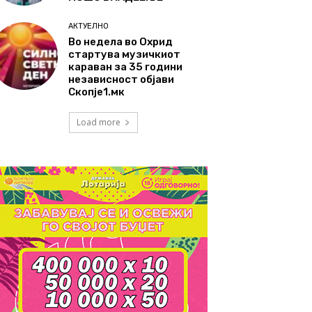
АКТУЕЛНО
Во недела во Охрид
стартува музичкиот
караван за 35 години
независност објави
Скопје1.мк
Load more