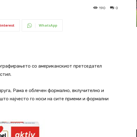
190
0
interest
WhatsApp
тографирањето со американскиот претседател
стил.
руга, Рама е облечен формално, вклучително и
 што најчесто го носи на сите приеми и формални