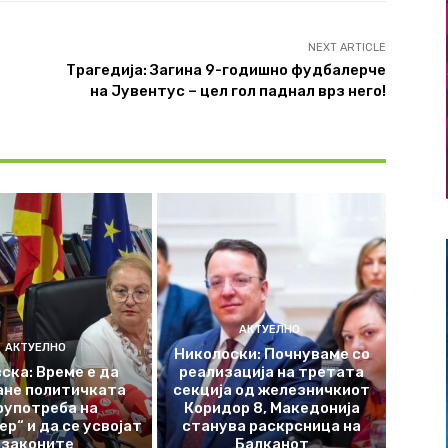
NEXT ARTICLE
Трагедија: Загина 9-годишно фудбалерче
на Јувентус – цел гол паднал врз него!
АКТУЕЛНО
АКТУЕЛНО
Николоски: Почнуваме со
ска: Време е да
реализација на третата
ане политичката
секција од железничкиот
оупотреба на
Коридор 8, Македонија
р“ и да се усвојат
станува раскрсница на
законите
Балканот