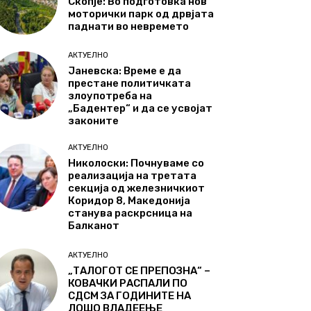
Скопје: Во подготовка нов
моторички парк од дрвјата
паднати во невремето
АКТУЕЛНО
Јаневска: Време е да
престане политичката
злоупотреба на
„Бадентер“ и да се усвојат
законите
АКТУЕЛНО
Николоски: Почнуваме со
реализација на третата
секција од железничкиот
Коридор 8, Македонија
станува раскрсница на
Балканот
АКТУЕЛНО
„ТАЛОГОТ СЕ ПРЕПОЗНА“ –
КОВАЧКИ РАСПАЛИ ПО
СДСМ ЗА ГОДИНИТЕ НА
ЛОШО ВЛАДЕЕЊЕ