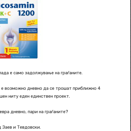
лада е само задолжување на граѓаните.
ко е возможно дневно да се трошат приближно 4
ршен ниту еден единствен проект.
вра дневно, пари на граѓаните?
д Заев и Тевдовски.