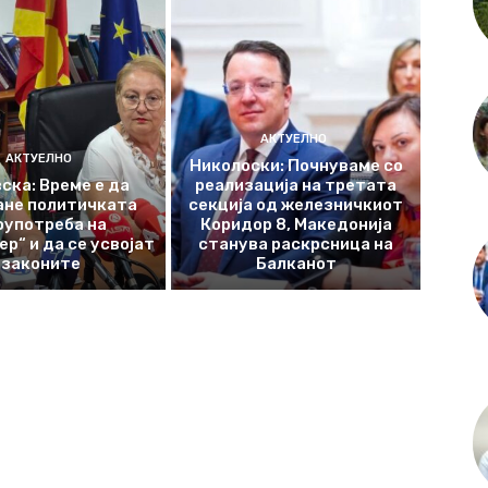
АКТУЕЛНО
АКТУЕЛНО
Николоски: Почнуваме со
ска: Време е да
реализација на третата
ане политичката
секција од железничкиот
оупотреба на
Коридор 8, Македонија
р“ и да се усвојат
станува раскрсница на
законите
Балканот