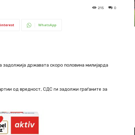
215
0
interest
WhatsApp
 ја задолжија државата скоро половина милијарда
артии од вредност, СДС ги задолжи граѓаните за