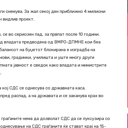
 ги снемува. За жал секој ден приближно 4 милиони
н видлив проект.
 се во сериозен пад, за првпат после 10 години.
 од владата предводена од ВМРО-ДПМНЕ кои беа
балансот на буџетот блокирана е изградба на
мови, градинки, училишта и уште многу други
упната јавност е сведок како владата и министрите
.
 кој СДС се однесува со државната каса.
пред распад, а на државата и се заканува крах во
, граѓаните нема да дозволат СДС да се луксузира со
 однесување на СДС граѓаните ќе стават крај на 15-