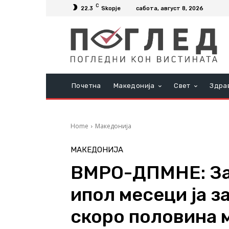
C
22.3
Skopje
сабота, август 8, 2026
Почетна
Македонија
Свет
Здра
Home
Македонија
МАКЕДОНИЈА
ВМРО-ДПМНЕ: Зае
ипол месеци ја 
скоро половина 