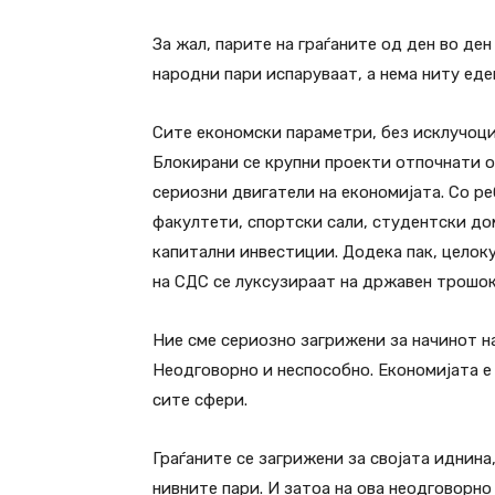
За жал, парите на граѓаните од ден во ден
народни пари испаруваат, а нема ниту еде
Сите економски параметри, без исклучоци,
Блокирани се крупни проекти отпочнати
сериозни двигатели на економијата. Со ре
факултети, спортски сали, студентски до
капитални инвестиции. Додека пак, целок
на СДС се луксузираат на државен трошок
Ние сме сериозно загрижени за начинот на
Неодговорно и неспособно. Економијата е 
сите сфери.
Граѓаните се загрижени за својата иднина
нивните пари. И затоа на ова неодговорно