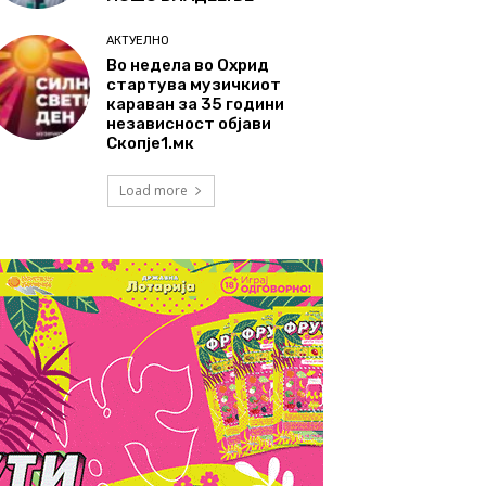
АКТУЕЛНО
Во недела во Охрид
стартува музичкиот
караван за 35 години
независност објави
Скопје1.мк
Load more