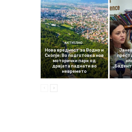
АКТУЕЛНО
Нова вредност за Водно и
Јанев
Скопје: Во подготовка нов
прест
моторички парк од
зл
дрвјата паднати во
„Баденте
невремето