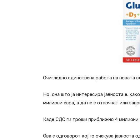
Очигледно единствена работа на новата в
Но, она што ја интересира јавноста е, ка
милиони евра, а да не е отпочнат или зав
Каде СДС ги троши приближно 4 милиони е
Ова е одговорот кој го очекува јавноста о