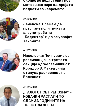
Скопје: Во подготовка нов
моторички парк од дрвјата
паднати во невремето
АКТУЕЛНО
Јаневска: Време е да
престане политичката
злоупотреба на
„Бадентер“ и да се усвојат
законите
АКТУЕЛНО
Николоски: Почнуваме со
реализација на третата
секција од железничкиот
Коридор 8, Македонија
станува раскрсница на
Балканот
АКТУЕЛНО
„ТАЛОГОТ СЕ ПРЕПОЗНА“ –
КОВАЧКИ РАСПАЛИ ПО
СДСМ ЗА ГОДИНИТЕ НА
ЛОШО ВЛАДЕЕЊЕ