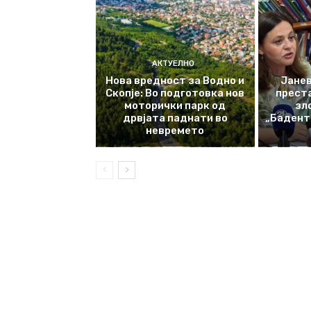
АКТУЕЛНО
Нова вредност за Водно и
Јанев
Скопје: Во подготовка нов
прест
моторички парк од
зл
дрвјата паднати во
„Баденте
невремето