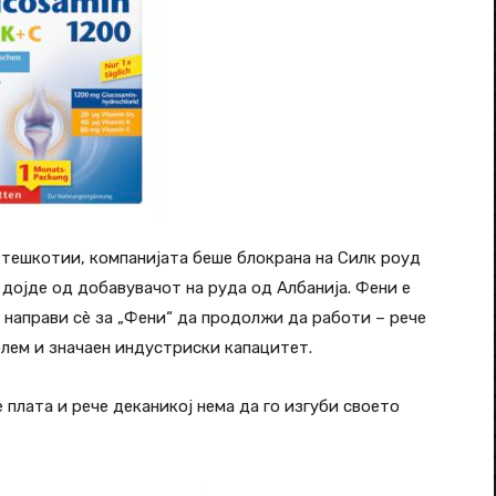
 тешкотии, компанијата беше блокрана на Силк роуд
 дојде од добавувачот на руда од Албанија. Фени е
 направи сè за „Фени“ да продолжи да работи – рече
олем и значаен индустриски капацитет.
 плата и рече деканикој нема да го изгуби своето