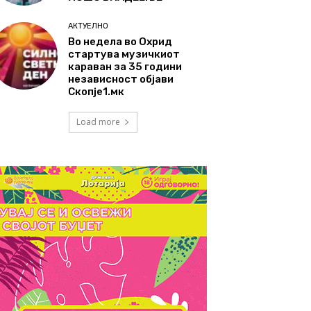
АКТУЕЛНО
Во недела во Охрид
стартува музичкиот
караван за 35 години
независност објави
Скопје1.мк
Load more