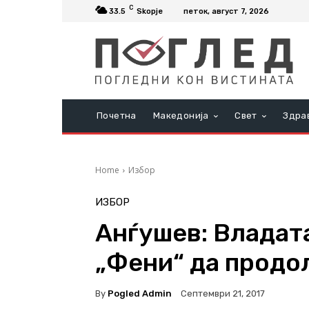
C
33.5
Skopje
петок, август 7, 2026
Почетна
Македонија
Свет
Здра
Home
Избор
ИЗБОР
Анѓушев: Владата
„Фени“ да продо
By
Pogled Admin
Септември 21, 2017