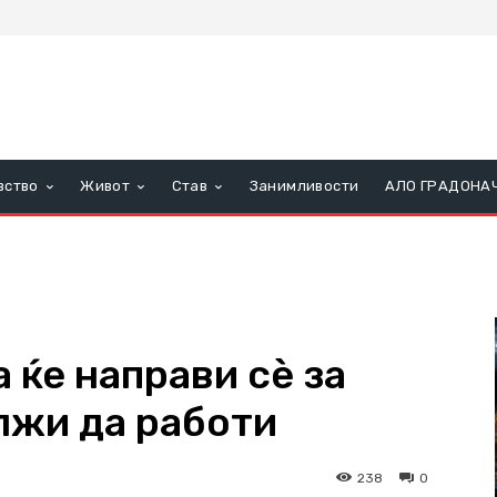
вство
Живот
Став
Занимливости
АЛО ГРАДОНА
 ќе направи сè за
лжи да работи
238
0