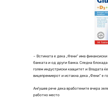
– Встината е дека „Фени“ има финансиски
банката и од други банка. Следна блокада
голем индустриски каацитет и Владата ќе
вицепремиерот и истакна дека „Фени“ е г
Анѓушев рече дека вработените вчера зеле
работно место