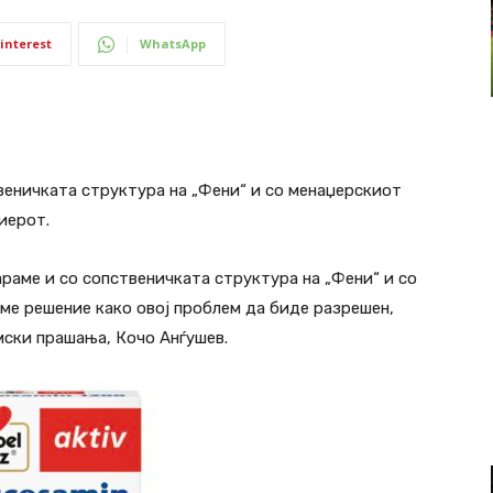
interest
WhatsApp
веничката структура на „Фени“ и со менаџерскиот
иерот.
раме и со сопственичката структура на „Фени“ и со
еме решение како овој проблем да биде разрешен,
мски прашања, Кочо Анѓушев.