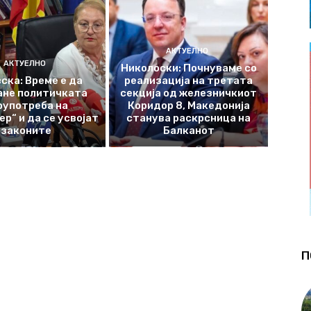
АКТУЕЛНО
АКТУЕЛНО
Николоски: Почнуваме со
ска: Време е да
реализација на третата
ане политичката
секција од железничкиот
оупотреба на
Коридор 8, Македонија
р“ и да се усвојат
станува раскрсница на
законите
Балканот
П