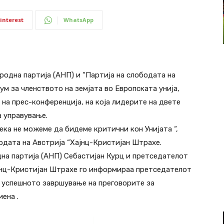
interest
WhatsApp
родна партија (АНП) и “Партија на слободата на
м за членството на земјата во Европската унија,
 на прес-конференција, на која лидерите на двете
а управување.
дека не можеме да бидеме критични кон Унијата “,
одата на Австрија “Хајнц-Кристијан Штрахе.
на партија (АНП) Себастијан Курц и претседателот
ајнц-Кристијан Штрахе го информираа претседателот
 успешното завршување на преговорите за
ена .