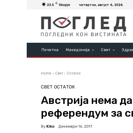
C
23.5
Skopje
четврток, август 6, 2026
Почетна
Македонија
Свет
Здра
Home
Свет
Остаток
СВЕТ
ОСТАТОК
Австрија нема да
референдум за с
By
Kiko
Декември 16, 2017