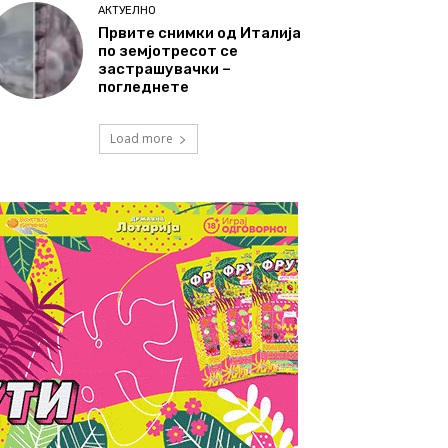
АКТУЕЛНО
Првите снимки од Италија
по земјотресот се
застрашувачки –
погледнете
Load more