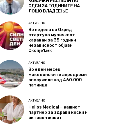
КОВАЧКИ РАСПАЛИ ПО
СДСМ ЗА ГОДИНИТЕ НА
ЛОШО ВЛАДЕЕЊЕ
АКТУЕЛНО
Во недела во Охрид
стартува музичкиот
караван за 35 години
независност објави
Скопје1.мк
АКТУЕЛНО
Во еден месец
македонските аеродроми
опслужиле над 460.000
патници
АКТУЕЛНО
Helios Medical – вашиот
партнер за здрави коски и
активен живот