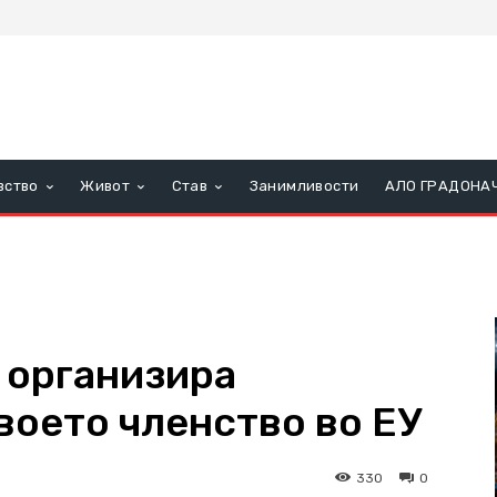
вство
Живот
Став
Занимливости
АЛО ГРАДОНА
 организира
воето членство во ЕУ
330
0