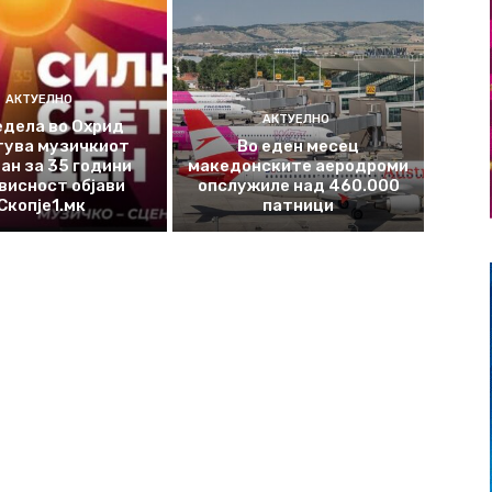
АКТУЕЛНО
АКТУЕЛНО
едела во Охрид
тува музичкиот
Во еден месец
ан за 35 години
македонските аеродроми
висност објави
опслужиле над 460.000
Скопје1.мк
патници