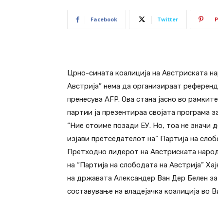
Facebook
Twitter
P
Црно-сината коалиција на Австриската на
Австрија” нема да организираат референду
пренесува AFP. Ова стана јасно во рамките
партии ја презентираа својата програма з
“Ние стоиме позади ЕУ. Но, тоа не значи 
изјави претседателот на” Партија на слоб
Претходно лидерот на Австриската народ
на “Партија на слободата на Австрија” Х
на државата Александер Ван Дер Белен за
составување на владејачка коалиција во Ви