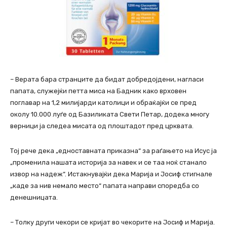
– Верата бара странците да бидат добредојдени, нагласи
папата, служејќи петта миса на Бадник како врховен
поглавар на 1,2 милијарди католици и обраќајќи се пред
околу 10.000 луѓе од Базиликата Свети Петар, додека многу
верници ја следеа мисата од плоштадот пред црквата.
Тој рече дека „едноставната приказна“ за раѓањето на Исус ја
„променила нашата историја за навек и се таа ноќ станало
извор на надеж“. Истакнувајќи дека Марија и Јосиф стигнале
„каде за нив немало место“ папата направи споредба со
денешницата.
– Толку други чекори се кријат во чекорите на Јосиф и Марија.