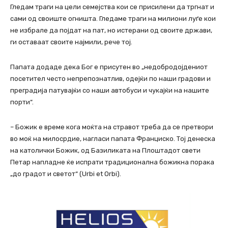
Гледам траги на цели семејства кои се присилени да тргнат и
сами од своиште огништа. Гледаме траги на милиони луѓе кои
не избрале да појдат на пат, но истерани од своите држави,
ги оставаат своите најмили, рече тој.
Папата додаде дека Бог е присутен во „недобродојдениот
посетител често непрепознатлив, одејќи по наши градови и
преградија патувајќи со наши автобуси и чукајќи на нашите
порти“.
– Божик е време кога моќта на стравот треба да се претвори
во моќ на милосрдие, нагласи папата Франциско. Тој денеска
на католички Божик, од Базиликата на Плоштадот свети
Петар напладне ќе испрати традиционална божикна порака
„до градот и светот“ (Urbi et Orbi).