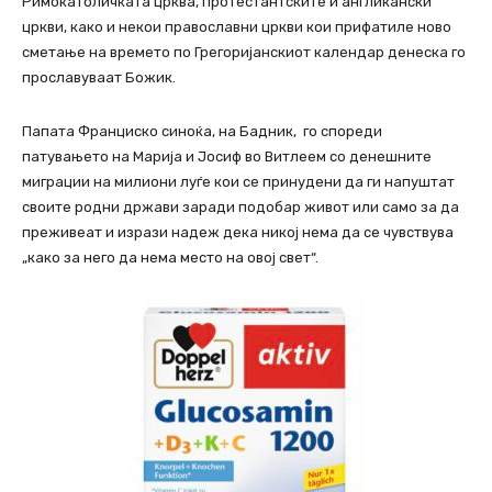
Римокатоличката црква, протестантските и англикански
цркви, како и некои православни цркви кои прифатиле ново
сметање на времето по Грегоријанскиот календар денеска го
прославуваат Божик.
Папата Франциско синоќа, на Бадник, го спореди
патувањето на Марија и Јосиф во Витлеем со денешните
миграции на милиони луѓе кои се принудени да ги напуштат
своите родни држави заради подобар живот или само за да
преживеат и изрази надеж дека никој нема да се чувствува
„како за него да нема место на овој свет“.