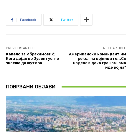
Facebook
Twitter
PREVIOUS ARTICLE
NEXT ARTICLE
Капело за Ибрахимовиќ:
Американски командант им
Кога дојде во Јувентус, не
рекол на војниците: „Се
знаеше да шутира
надевам дека грешам, ама
иде војна“
ПОВРЗАНИ ОБЈАВИ