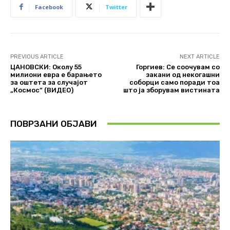
Facebook
Twitter
PREVIOUS ARTICLE
NEXT ARTICLE
ЦАНОВСКИ: Околу 55
Горгиев: Се соочувам со
милиони евра е барањето
закани од некогашни
за оштета за случајот
соборци само поради тоа
„Космос“ (ВИДЕО)
што ја зборувам вистината
ПОВРЗАНИ ОБЈАВИ