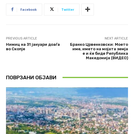
Facebook
Twitter
PREVIOUS ARTICLE
NEXT ARTICLE
Нимиц на 31 јануари доаѓа
Бранко Црвенковски: Моето
во Скопје
име, името на мојата земја
е и ќе биде Република
Македонија (ВИДЕО)
ПОВРЗАНИ ОБЈАВИ