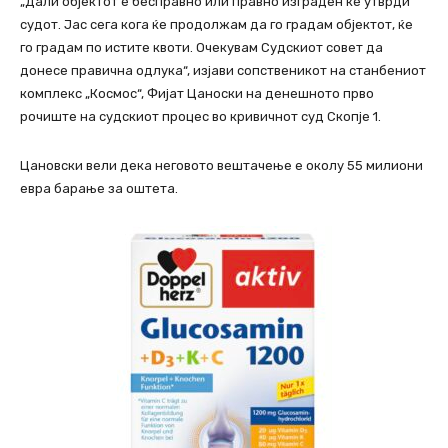
„Дали објектот е бесправно или правно изграден ќе утврди
судот. Јас сега кога ќе продолжам да го градам објектот, ќе
го градам по истите квоти. Очекувам Судскиот совет да
донесе правична одлука“, изјави сопственикот на станбениот
комплекс „Космос“, Фијат Цаноски на денешното прво
рочиште на судскиот процес во кривичнот суд Скопје 1.
Цановски вели дека неговото вештачење е околу 55 милиони
евра барање за оштета.