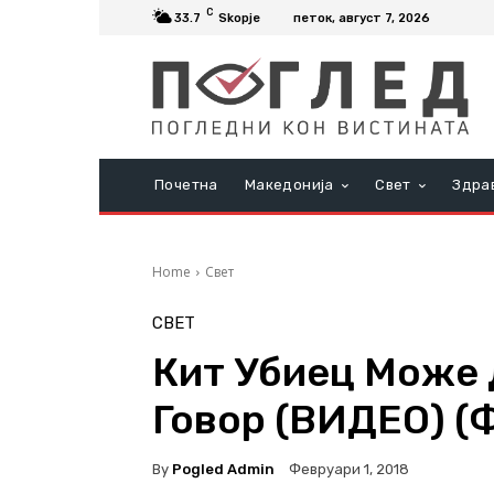
C
33.7
Skopje
петок, август 7, 2026
Почетна
Македонија
Свет
Здра
Home
Свет
СВЕТ
Кит Убиец Може 
Говор (ВИДЕО) (
By
Pogled Admin
Февруари 1, 2018