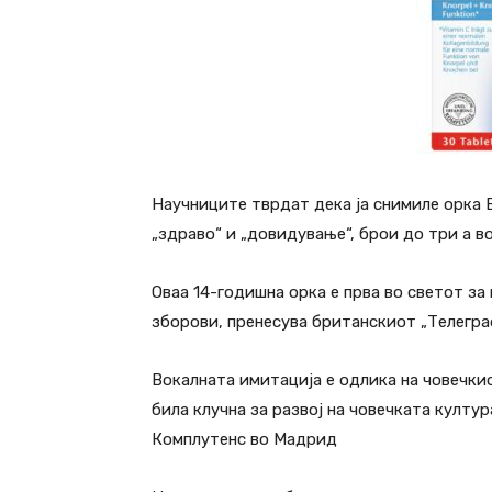
Научниците тврдат дека ја снимиле орка 
„здраво“ и „довидување“, брои до три а в
Оваа 14-годишна орка е прва во светот за
зборови, пренесува британскиот „Телегра
Вокалната имитација е одлика на човечки
била клучна за развој на човечката култ
Комплутенс во Мадрид