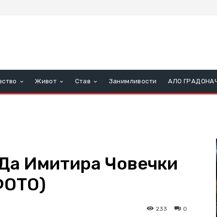
вство
Живот
Став
Занимливости
АЛО ГРАДОНА
Да Имитира Човечки
ФОТО)
233
0