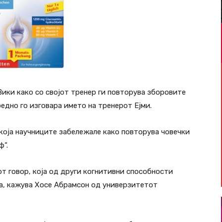
Вики како со својот тренер ги повторува зборовите
оедно го изговара името на тренерот Ејми.
 која научниците забележале како повторува човечки
ф“.
от говор, која од други когнитивни способности
ура, кажува Хосе Абрамсон од универзитетот