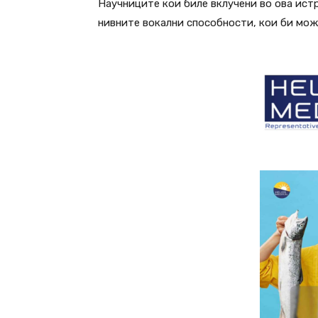
Научниците кои биле вклучени во ова ист
нивните вокални способности, кои би мож