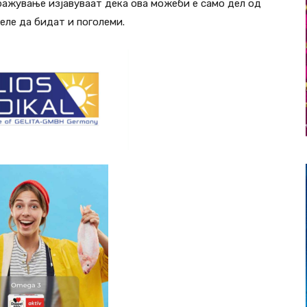
ражување изјавуваат дека ова можеби е само дел од
еле да бидат и поголеми.