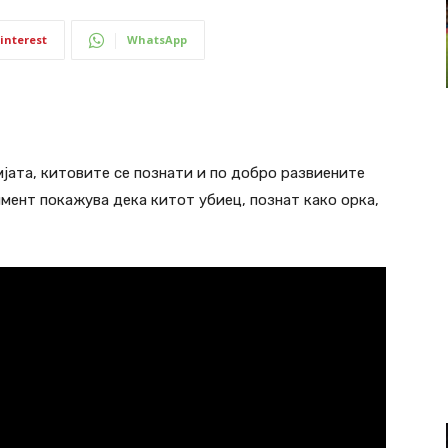
interest
WhatsApp
мјата, китовите се познати и по добро развиените
мент покажува дека китот убиец, познат како орка,