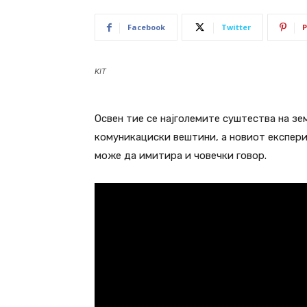
Facebook
Twitter
P
KIT
Освен тие се најголемите суштества на зе
комуникациски вештини, а новиот експери
може да имитира и човечки говор.