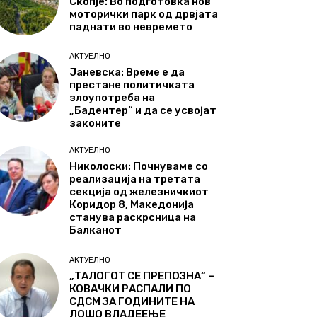
Скопје: Во подготовка нов
моторички парк од дрвјата
паднати во невремето
АКТУЕЛНО
Јаневска: Време е да
престане политичката
злоупотреба на
„Бадентер“ и да се усвојат
законите
АКТУЕЛНО
Николоски: Почнуваме со
реализација на третата
секција од железничкиот
Коридор 8, Македонија
станува раскрсница на
Балканот
АКТУЕЛНО
„ТАЛОГОТ СЕ ПРЕПОЗНА“ –
КОВАЧКИ РАСПАЛИ ПО
СДСМ ЗА ГОДИНИТЕ НА
ЛОШО ВЛАДЕЕЊЕ