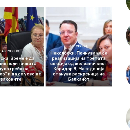
АКТУЕЛНО
АКТУЕЛНО
Николоски: Почнуваме со
ска: Време е да
реализација на третата
ане политичката
секција од железничкиот
оупотреба на
Коридор 8, Македонија
р“ и да се усвојат
станува раскрсница на
законите
Балканот