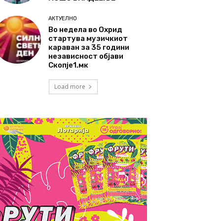
АКТУЕЛНО
Во недела во Охрид
стартува музичкиот
караван за 35 години
независност објави
Скопје1.мк
Load more