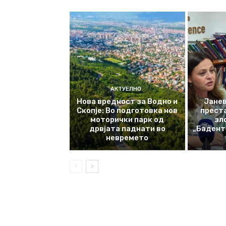
АКТУЕЛНО
Нова вредност за Водно и
Јанев
Скопје: Во подготовка нов
прест
моторички парк од
зл
дрвјата паднати во
„Баденте
невремето