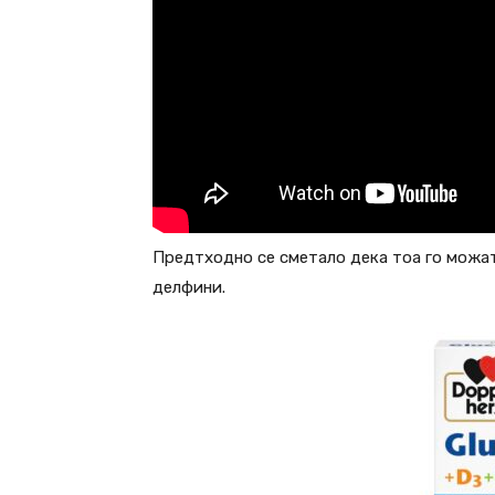
Предтходно се сметало дека тоа го можат
делфини.