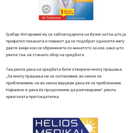
Грабар-Китаровиќ му се заблагодарила на Вучиќ затоа што ја
прифатил поканата и повикот да се подобрат односите меѓу
двете земји кои се обременети со минатото за кое, како што
рекла таа, не станало збор на средбата.
Таа рекла дека на средбата биле отворени многу прашања.
„За многу прашања не се согласивме, во некои се
приближивме, но во некои верувам дека ќе се приближиме.
Најважно е дека ќе продолжиме да разговараме“, рекла
хрватската претседателка.