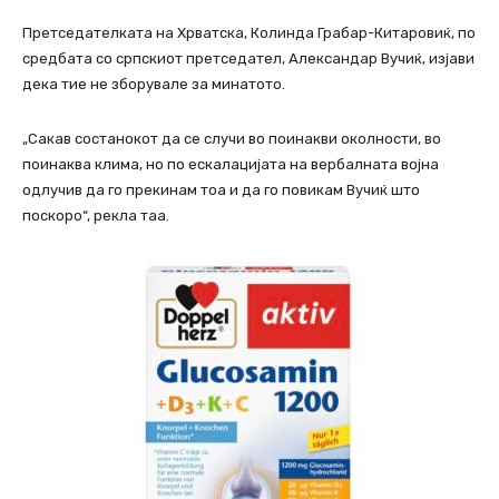
Претседателката на Хрватска, Колинда Грабар-Китаровиќ, по
средбата со српскиот претседател, Александар Вучиќ, изјави
дека тие не зборувале за минатото.
„Сакав состанокот да се случи во поинакви околности, во
поинаква клима, но по ескалацијата на вербалната војна
одлучив да го прекинам тоа и да го повикам Вучиќ што
поскоро“, рекла таа.