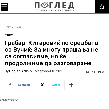
Home
Свет
СВЕТ
Грабар-Китаровиќ по средбата
со Вучиќ: За многу прашања не
се согласивме, но ќе
продолжиме да разговараме
By
Pogled Admin
Февруари 12, 2018
189
0
Facebook
Twitter
Grabar VUCIC