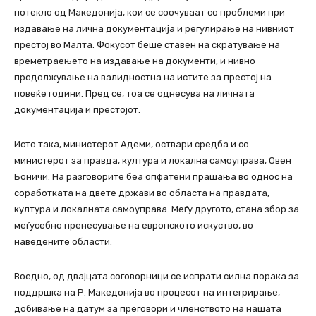
потекло од Македонија, кои се соочуваат со проблеми при
издавање на лична документација и регулирање на нивниот
престој во Малта. Фокусот беше ставен на скратување на
времетраењето на издавање на документи, и нивно
продолжување на валидностна на истите за престој на
повеќе години. Пред се, тоа се однесува на личната
документација и престојот.
Исто така, министерот Адеми, оствари средба и со
министерот за правда, култура и локална самоуправа, Овен
Боничи. На разговорите беа опфатени прашања во однос на
соработката на двете држави во областа на правдата,
култура и локалната самоуправа. Меѓу другото, стана збор за
меѓусебно пренесување на европското искуство, во
наведените области.
Воедно, од двајцата соговорници се испрати силна порака за
поддршка на Р. Македонија во процесот на интегрирање,
добивање на датум за преговори и членството на нашата