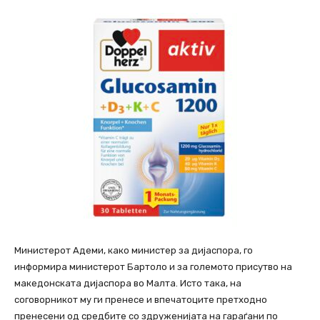
Министерот Адеми, како министер за дијаспора, го
информира министерот Бартоло и за големото присутво на
македонската дијаспора во Малта. Исто така, на
соговорникот му ги пренесе и впечатоците претходно
пренесени од средбите со здруженијата на гараѓани по