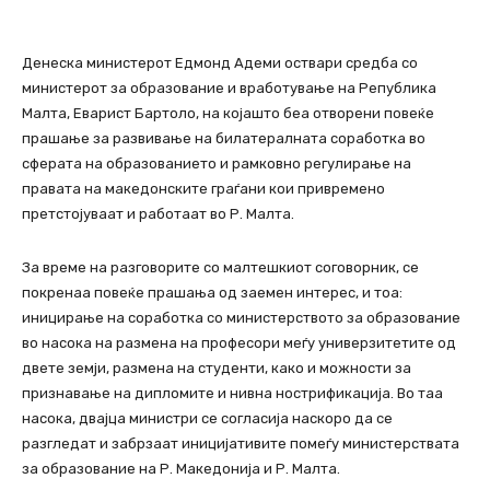
Денеска министерот Едмонд Адеми оствари средба со
министерот за образование и вработување на Република
Малта, Еварист Бартоло, на којашто беа отворени повеќе
прашање за развивање на билатералната соработка во
сферата на образованието и рамковно регулирање на
правата на македонските граѓани кои привремено
претстојуваат и работаат во Р. Малта.
За време на разговорите со малтешкиот соговорник, се
покренаа повеќе прашања од заемен интерес, и тоа:
иницирање на соработка со министерството за образование
во насока на размена на професори меѓу универзитетите од
двете земји, размена на студенти, како и можности за
признавање на дипломите и нивна нострификација. Во таа
насока, двајца министри се согласија наскоро да се
разгледат и забрзаат иницијативите помеѓу министерствата
за образование на Р. Македонија и Р. Малта.