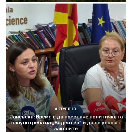
АКТУЕЛНО
Јаневска: Време е да престане политичката
злоупотреба на „Бадентер“ и да се усвојат
законите