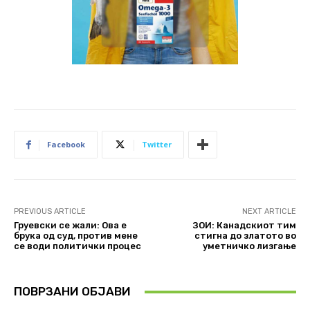
Facebook
Twitter
PREVIOUS ARTICLE
NEXT ARTICLE
Груевски се жали: Ова е
ЗОИ: Канадскиот тим
брука од суд, против мене
стигна до златото во
се води политички процес
уметничко лизгање
ПОВРЗАНИ ОБЈАВИ