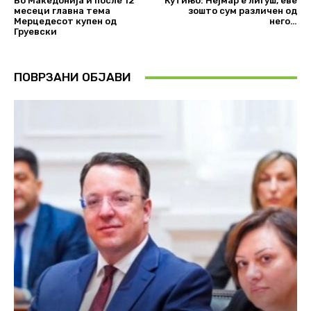
Во Македонија и после 12
Кутињо: Нејмар е лигуш, еве
месеци главна тема
зошто сум различен од
Мерцедесот купен од
него…
Груевски
ПОВРЗАНИ ОБЈАВИ