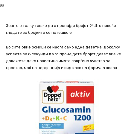
99
Зошто е толку тешко да е пронајде бројот 9! Што повеќе
гледате во бројките се потешко е !
Во сите овие осмици се наоѓа само една деветка! Доколку
успеете за 8 секунди да го пронајдете бројот девет вие ќе
докажете дека навистина имате соврѓено чувство за
простор, моќ на перцепција и вид како на формула возач.