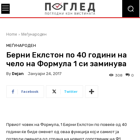
Home
Меѓународен
МЕЃУНАРОДЕН
Берни Еклстон по 40 години на
чело на Формула 1 си заминува
By
Dejan
Јануари 24, 2017
308
0
Facebook
Twitter
Првиот човек на Формула, 1 Берни Еклстон по повеќе од 40
години ќе биде сменет од оваа функција кој и самиот ја
потврди смената од страна на новиот сопственик на Ф1