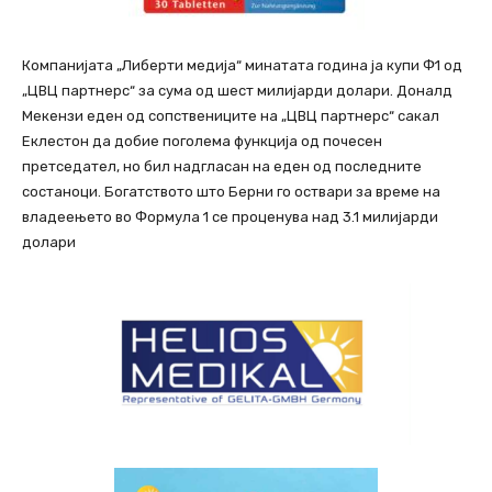
Компанијата „Либерти медија“ минатата година ја купи Ф1 од
„ЦВЦ партнерс“ за сума од шест милијарди долари. Доналд
Мекензи еден од сопствениците на „ЦВЦ партнерс“ сакал
Еклестон да добие поголема функција од почесен
претседател, но бил надгласан на еден од последните
состаноци. Богатството што Берни го оствари за време на
владеењето во Формула 1 се проценува над 3.1 милијарди
долари