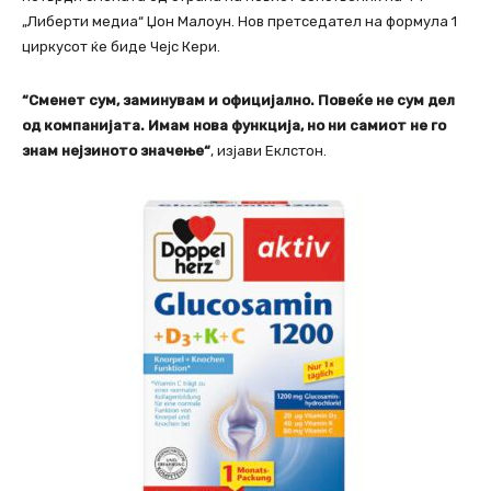
„Либерти медиа“ Џон Малоун. Нов претседател на формула 1
циркусот ќе биде Чејс Кери.
“Сменет сум, заминувам и официјално. Повеќе не сум дел
од компанијата. Имам нова функција, но ни самиот не го
знам нејзиното значење“
, изјави Еклстон.