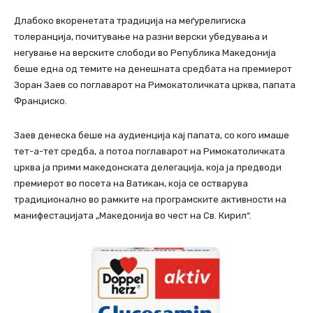
Длабоко вкоренетата традиција на меѓурелигиска
толеранција, почитување на разни верски убедувања и
негување на верските слободи во Република Македонија
беше една од темите на денешната средбата на премиерот
Зоран Заев со поглаварот на Римокатоличката црква, папата
Франциско.
Заев денеска беше на аудиенција кај папата, со кого имаше
тет-а-тет средба, а потоа поглаварот на Римокатоличката
црква ја прими македонската делегација, која ја предводи
премиерот во посета на Ватикан, која се остварува
традиционално во рамките на програмските активности на
манифестацијата „Македонија во чест на Св. Кирил“.