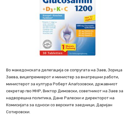
Во македонската делегација се сопругата на Заев, Зорица
Заева, вицепремиерот и министер за внатрешни работи,
министерот за култура Роберт Алаѓозовски, државниот
секретар гво МНР, Виктор Димовски, советникот на Заев за
надворешна политика, Дане Ралески и директорот на
Комисијата за односи со верските заедници, Даријан
Сотировски.