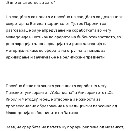
„Едно општество за сите“.
На средбата со папата и посебно на средбата со државниот
секретар на Ватикан кардиналот Пјетро Паролин се
разговараше за унапредување на соработката во меѓу
Македонија и Ватикан во сферата на библиотекарството, во
реставрацијата, конзервацијата и дигитализација на
материјали, како во сферата на стручната помош за
архивирање и зачувување на религиозни предмети.
Посебно беше истакната успешната соработка меѓу
Папскиот универзитет „Урбаниана” и Универзитетот „Св.
Кирил и Методиј” и беше отворена и можноста за
професионално образование на медицински персонал од
Маккедонија во болниците на Ватикан.
Заев, на средбата на папата му подари реплика од мозаикот,