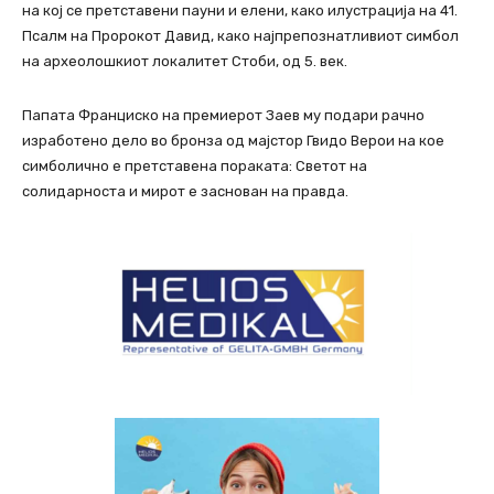
на кој се претставени пауни и елени, како илустрација на 41.
Псалм на Пророкот Давид, како најпрепознатливиот симбол
на археолошкиот локалитет Стоби, од 5. век.
Папата Франциско на премиерот Заев му подари рачно
изработено дело во бронза од мајстор Гвидо Верои на кое
симболично е претставена пораката: Светот на
солидарноста и мирот е заснован на правда.