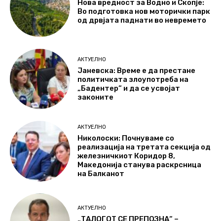
Нова вредност за Водно и Скопје:
Во подготовка нов моторички парк
од дрвјата паднати во невремето
АКТУЕЛНО
Јаневска: Време е да престане
политичката злоупотреба на
„Бадентер“ и да се усвојат
законите
АКТУЕЛНО
Николоски: Почнуваме со
реализација на третата секција од
железничкиот Коридор 8,
Македонија станува раскрсница
на Балканот
АКТУЕЛНО
„ТАЛОГОТ СЕ ПРЕПОЗНА“ –