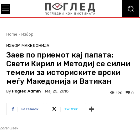
Home
Избор
ИЗБОР
МАКЕДОНИЈА
Заев по приемот кај папата:
Свети Кирил и Методиј се силни
темели за историските врски
меѓу Македонија и Ватикан
By
Pogled Admin
Мај 25, 2018
190
0
Facebook
Twitter
Zoran Zaev