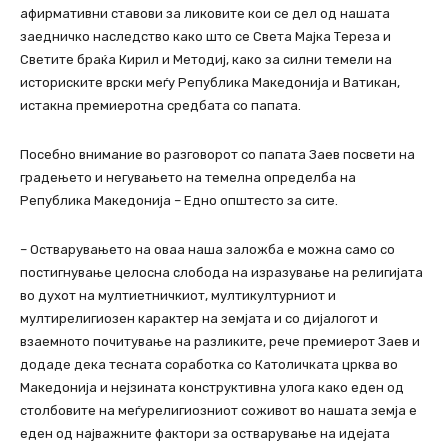
афирмативни ставови за ликовите кои се дел од нашата
заедничко наследство како што се Света Мајка Тереза и
Светите браќа Кирил и Методиј, како за силни темели на
историските врски меѓу Република Македонија и Ватикан,
истакна премиеротна средбата со папата.
Посебно внимание во разговорот со папата Заев посвети на
градењето и негувањето на темелна определба на
Република Македонија – Едно општесто за сите.
– Остварувањето на оваа наша заложба е можна само со
постигнување целосна слобода на изразување на религијата
во духот на мултиетничкиот, мултикултурниот и
мултирелигиозен карактер на земјата и со дијалогот и
взаемното почитување на разликите, рече премиерот Заев и
додаде дека тесната соработка со Католичката црква во
Македонија и нејзината конструктивна улога како еден од
столбовите на меѓурелигиозниот соживот во нашата земја е
еден од најважните фактори за остварување на идејата