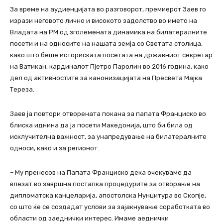
За време на аудиенцијата во разговорот, премиерот Заев го
изрази неговото лично и високото задолство во името на
Владата на РМ од зголемената динамика на билатералните
посети и на односите на нашата земја со Светата столица,
како што беше историската посетата на државниот секретар
на Ватикан, кардиналот Пјетро Паролин во 2016 година, како
дел од активностите за канонизацијата на Пресвета Мајка
Тереза.
Заев ја повтори отворената покана за папата Франциско во
блиска иднина да ја посети Македонија, што би била од
исклучителна важност, за унапредување на билатералните
односи, како и за регионот.
– Му пренесов на Папата Франциско дека очекуваме да
влезат во завршна постапка процедурите за отворање на
дипломатска канцеларија, апостолска Нунцитура во Скопје,
со што ќе се создадат услови за зајакнување соработката во
области од заеднички интерес. Имаме аеднички