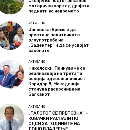
Скопје: Во подготовка нов
моторички парк од дрвјата
паднати во невремето
АКТУЕЛНО
Јаневска: Време е да
престане политичката
злоупотреба на
„Бадентер“ и да се усвојат
законите
АКТУЕЛНО
Николоски: Почнуваме со
реализација на третата
секција од железничкиот
Коридор 8, Македонија
станува раскрсница на
Балканот
АКТУЕЛНО
„ТАЛОГОТ СЕ ПРЕПОЗНА“ –
КОВАЧКИ РАСПАЛИ ПО
СДСМ ЗА ГОДИНИТЕ НА
ЛОШО ВЛАДЕЕЊЕ