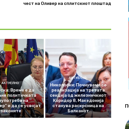
чест на Оливер на сплитскиот плоштад
АКТУЕЛНО
АКТУЕЛНО
Николоски: Почнуваме со
ска: Време е да
реализација на третата
ане политичката
секција од железничкиот
оупотреба на
Коридор 8, Македонија
р“ и да се усвојат
станува раскрсница на
П
законите
Балканот