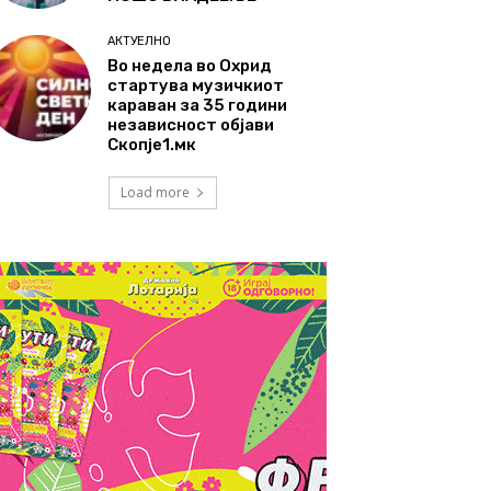
АКТУЕЛНО
Во недела во Охрид
стартува музичкиот
караван за 35 години
независност објави
Скопје1.мк
Load more