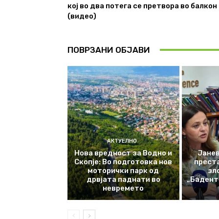
кој во два потега се претвора во балкон
(видео)
ПОВРЗАНИ ОБЈАВИ
АКТУЕЛНО
Нова вредност за Водно и
Јанев
Скопје: Во подготовка нов
прест
моторички парк од
зл
дрвјата паднати во
„Баденте
невремето