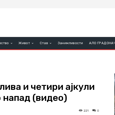
вство
Живот
Став
Занимливости
АЛО ГРАДОНА
лива и четири ајкули
 напад (видео)
221
0