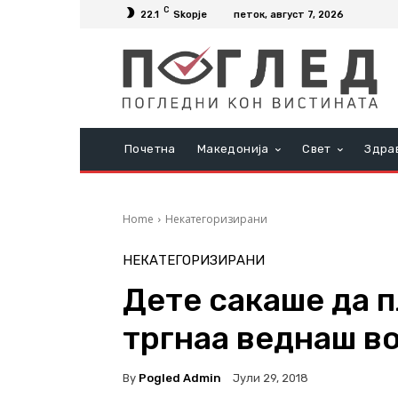
C
22.1
Skopje
петок, август 7, 2026
Почетна
Македонија
Свет
Здра
Home
Некатегоризирани
НЕКАТЕГОРИЗИРАНИ
Дете сакаше да п
тргнаа веднаш во
By
Pogled Admin
Јули 29, 2018