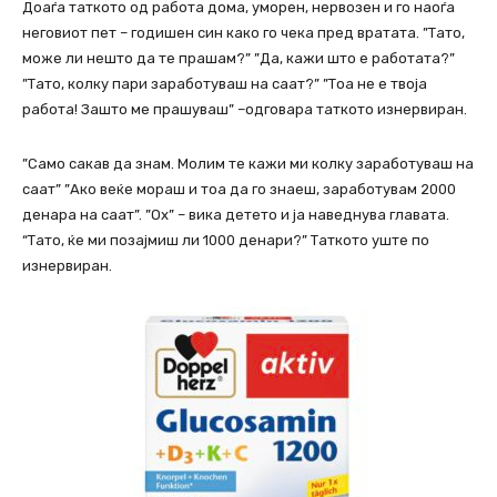
Доаѓа таткото од работа дома, уморен, нервозен и го наоѓа
неговиот пет – годишен син како го чека пред вратата. ”Тато,
може ли нешто да те прашам?” ”Да, кажи што е работата?”
”Тато, колку пари заработуваш на саат?” ”Тоа не е твоја
работа! Зашто ме прашуваш” –одговара таткото изнервиран.
”Само сакав да знам. Молим те кажи ми колку заработуваш на
саат” ”Ако веќе мораш и тоа да го знаеш, заработувам 2000
денара на саат”. ”Ох” – вика детето и ја наведнува главата.
“Тато, ќе ми позајмиш ли 1000 денари?” Таткото уште по
изнервиран.