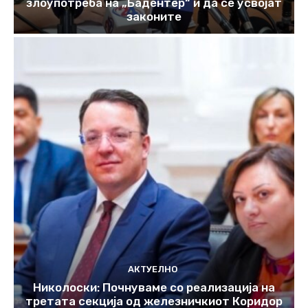
злоупотреба на „Бадентер“ и да се усвојат
законите
АКТУЕЛНО
Николоски: Почнуваме со реализација на
третата секција од железничкиот Коридор