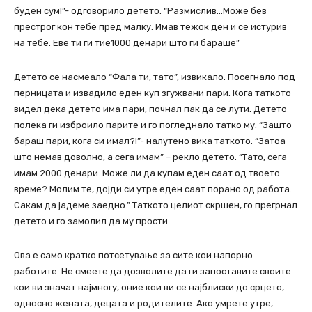
буден сум!”- одговорило детето. “Размислив…Може бев
престрог кон тебе пред малку. Имав тежок ден и се истурив
на тебе. Еве ти ги тие1000 денари што ги бараше”
Детето се насмеало “Фала ти, тато”, извикало. Посегнало под
перницата и извадило еден куп згужвани пари. Кога таткото
видел дека детето има пари, почнал пак да се лути. Детето
полека ги изброило парите и го погледнало татко му. “Зашто
бараш пари, кога си имал?!”- налутено вика таткото. “Затоа
што немав доволно, а сега имам” – рекло детето. “Тато, сега
имам 2000 денари. Може ли да купам еден саат од твоето
време? Молим те, дојди си утре еден саат порано од работа.
Сакам да јадеме заедно.” Таткото целиот скршен, го прегрнал
детето и го замолил да му прости.
Ова е само кратко потсетување за сите кои напорно
работите. Не смеете да дозволите да ги запоставите своите
кои ви значат најмногу, оние кои ви се најблиски до срцето,
односно жената, децата и родителите. Ако умрете утре,