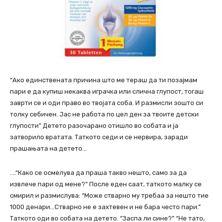
“Ако единствената причина што ме тераш да ти позајмам
пари е да купиш некаква играчка или слична глупост, тогаш
заврти се и оди право во твојата соба. И размисли зошто си
толку себичен. Јас не работа по цел ден за твоите детски
глупости” Детето разочарано отишло во собата и ја
затворило вратата. Таткото седи и се нервира, заради
прашањата на детето…
….“Како се осмелува да праша такво нешто, само за да
извлече пари од мене?” После еден саат, таткото малку се
смирил и размислува: “Може стварно му требаа за нешто тие
1000 денари…Стварно не е захтевен и не бара често пари.”
Таткото оди во собата на детето. “Заспа ли сине?” “Не тато,