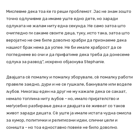
Мислевме дека тоа ќе го реши проблемот. Јас не знам зошто
точно одлучивме да имаме уште едно дете, но заради
одлуката не жалам ниту една секунда. Не само затоа што
очигледно ги сакаме своите деца, туку, исто така, затоа што
веројатно не сме биле доволно храбри да признаеме дека
нашиот брак нема да успее. Не би имале храброст да се
погледнеме во очи и да прифатиме дека треба да донесеме
одлука за развод”, искрено објаснува Stephanie.
Двајцата сè помалку и помалку зборувале, сè помалку работи
правеле заедно, дури и не се гушкале, бакнувале или воделе
љубов. Никогаш еден на друг не му кажале дека се сакаат,
немало топлина ниту љубов – но, имало пријателство и
меѓусебно разбирање дека и двајцата ќе живеат со таков
живот заради децата. Сè уште ја имале истата чудна смисла
за хумор, политички и религиозни идеи, слични цели и
соништа – но тоа едноставно повеќе не било доволно.