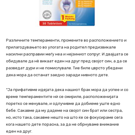
Различните темпераменти, промените во расположението и
прилагодувањето во улогата на родител предизвикале
насилни расправии меѓу неа и нејзиниот сопруг. И двајцата се
обидувале да нè викаат еден на друг пред својот син, а да се
разведат дури и не помислувале. Тие биле цврсто убедени
дека мора да останат заедно заради нивното дете.
“Ја прифативме идејата дека нашиот брак мора да успее и со
време темпераментите нѝ се смириле, расположенијата
поретко се менувале, и одлучивме да добиеме уште едно
бебе. Сакавме да му дадеме на својот син брат или сестра,
но, исто така, сакавме нешто на што ќе се фокусираме сега
кога нашето дете порасна, за да не обрнуваме внимание
еден на друг.