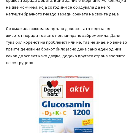
бракови заради децата. Една од нив е Stephanie Portell, мајка
на две момчиња, која со години се обидувала да не го
напушти брачното гнездо заради среќата на своите деца.
Се омажила сосема млада, во дваесеттата година од
животот поради тоа што непланирано забременила. Дали
тука бил коренот на проблемот или не, таа не знае, но веќе во
првите денови на бракот било јасно дека само еден од нив
сакал да успеат како двојка, додека другата страна воопшто
не се трудела.