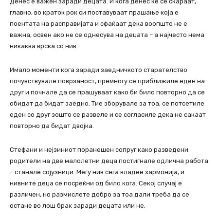
Денес е важен заради децата. И кога денес ќе се скараат,
главно, во краток рок си поставуваат прашање која е
поентата на расправијата и сфаќаат дека воопшто не е
важна, освен ако не се однесува на децата – а најчесто нема
никаква врска со нив.
Имало моменти кога заради заедничкото старателство
почувствувале поврзаност, премногу се приближиле еден на
друг и почнале да се прашуваат како би било повторно да се
обидат да бидат заедно. Тие зборувале за тоа, се потсетиле
еден со друг зошто се развеле и се согласиле дека не сакаат
повторно да бидат двојка.
Стефани и нејзиниот поранешен сопруг како разведени
родители на две малолетни деца постигнале одлична работа
– станале сојузници. Меѓу нив сега владее хармонија, и
нивните деца се посреќни од било кога. Секој случај е
различен, но размислете добро за тоа дали треба да се
остане во лош брак заради децата или не.