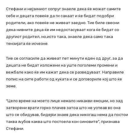
Стефани и нејзиниот сопруг знаеле дека ќе можат самите
себе и децата повеќе да ги сакаат и ќе бидат подобри
родители, ако повеќе не живеат заедно. Тие биле свесни
дека нивните деца ќе им недостасуваат кога ќе бидат со
другиот родител, но,исто така, знаеле дека само така
тензијата ќе исчезне.
Тие се согласиле да живеат пет минути еден од друг, за да
децата не бидат изложени на уште поголеми промени и
вежбале како ќе им кажат дека се разведуваат. Направиле
попис на сите работи од куќата и се договориле кој што ќе
земе.
“Цело време на моето лице немало никакви емоции, но зад
затворени врати горко плачев затоа што не успеав во она
што се обидував, бидејќи знаев дека никогаш нема да постои
таква љубов каква што постоела кон синовите”, признава
Стефани.