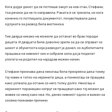
Кога дојде денот да се потпише закуп за нов стан, Стефани,
тоа речиси да не го направила. Раката ѝ се тресела, но кога
конечно го потпишала документот, почувствувала дека
одлуката за развод била вистинска.
Тие двајца никако не можеле да останат во брак поради
децата. И двајцата биле доволно зрели за да се справат со
шокот и збунетоста која разводот ја донел, со љубопитните
прашања на нивниот син и собрале сила да ја поделат
улогата на родител на најздрав можен начин.
Стефани признава дека некогаш била пресреќна дека токму
тој човек е татко на нејзините деца, а понекогаш се прашува
како успеала да остане со него толку долго. Некогаш и
нејзиниот поранешен сопруг се прашувал како тој можел да
живее со некој како неа. Но, денес нивниот однос е важен за
сосема поинакви причини.