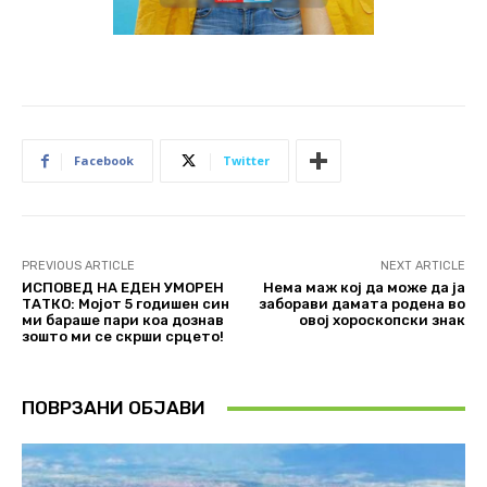
Facebook
Twitter
PREVIOUS ARTICLE
NEXT ARTICLE
ИСПОВЕД НА ЕДЕН УМОРЕН
Нема маж кој да може да ја
ТАТКО: Мојот 5 годишен син
заборави дамата родена во
ми бараше пари коа дознав
овој хороскопски знак
зошто ми се скрши срцето!
ПОВРЗАНИ ОБЈАВИ