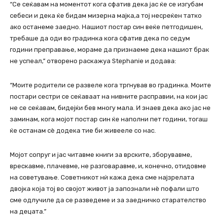
“Се сеќавам на моментот кога сфатив дека јас ќе се изгубам
себеси и дека ќе бидам мизерна мајка,а тој несреќен татко
ако останеме заедно. Нашиот постар син веќе петгодишен,
требаше да оди во градинка кога сфатив дека по седум
години преправање, мораме да признаеме дека нашиот брак
не успеал,” отворено раскажуа Stephanie и додава:
“Моите родители се развеле кога тргнував во градинка. Моите
постари сестри се сеќаваат на нивните расправии, на кои јас
не се сеќавам, бидејќи бев многу мала. И знаев дека ако јас не
заминам, кога мојот постар син ќе наполни пет години, тогаш
ќе останам сè додека тие би живееле со нас.
Мојот сопруг и јас читавме книги за врските, зборувавме,
врескавме, плачевме, не разговаравме, и, конечно, отидовме
на советување. Советникот нѝ кажа дека сме најзрелата
двојка која тој во својот живот ја запознали нè пофали што
сме одлучиле да се разведеме и за заедничко старателство
на децата.”