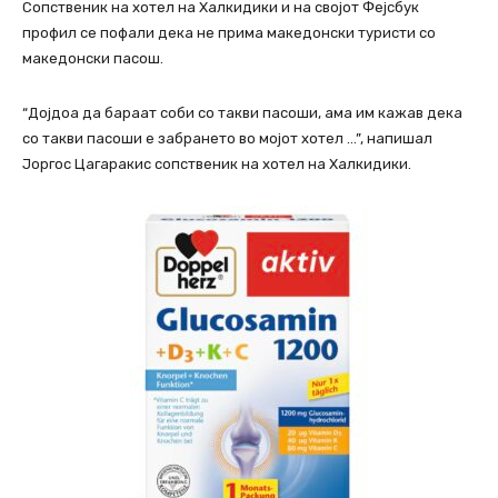
Сопственик на хотел на Халкидики и на својот Фејсбук
профил се пофали дека не прима македонски туристи со
македонски пасош.
“Дојдоа да бараат соби со такви пасоши, ама им кажав дека
со такви пасоши е забрането во мојот хотел …”, напишал
Јоргос Цагаракис сопственик на хотел на Халкидики.