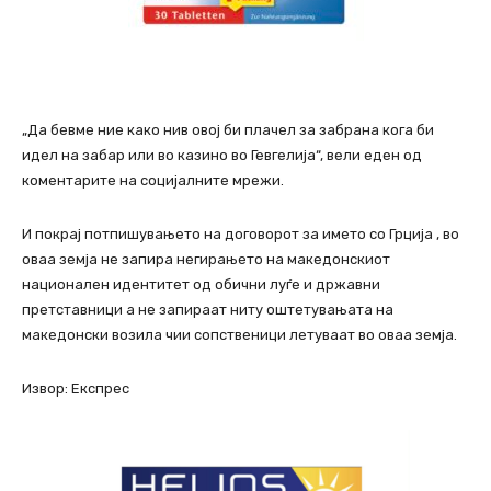
„Да бевме ние како нив овој би плачел за забрана кога би
идел на забар или во казино во Гевгелија“, вели еден од
коментарите на социјалните мрежи.
И покрај потпишувањето на договорот за името со Грција , во
оваа земја не запира негирањето на македонскиот
национален идентитет од обични луѓе и државни
претставници а не запираат ниту оштетувањата на
македонски возила чии сопственици летуваат во оваа земја.
Извор: Експрес