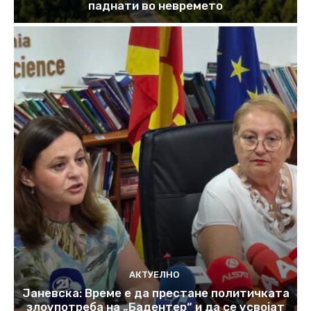
паднати во невремето
АКТУЕЛНО
Јаневска: Време е да престане политичката
злоупотреба на „Бадентер“ и да се усвојат