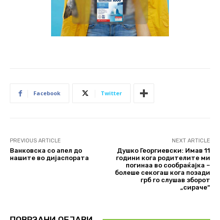
Facebook
Twitter
PREVIOUS ARTICLE
NEXT ARTICLE
Ванковска со апел до
Душко Георгиевски: Имав 11
нашите во дијаспората
години кога родителите ми
погинаа во сообраќајка –
болеше секогаш кога позади
грб го слушав зборот
„сираче“
ПОВРЗАНИ ОБЈАВИ