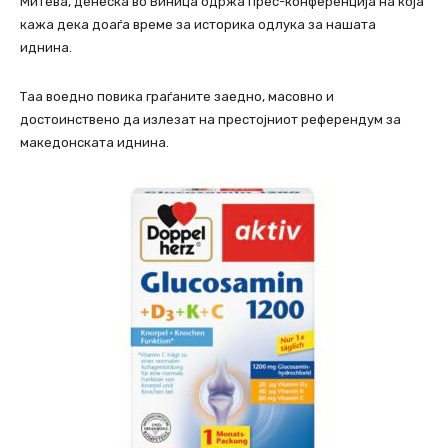
Митева, денеска во Виница одржа прес-конференција на која
кажа дека доаѓа време за историка одлука за нашата
иднина.
Таа воедно повика граѓаните заедно, масовно и
достоинствено да излезат на престојниот референдум за
македонската иднина.