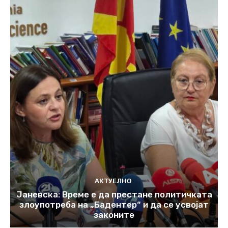
АКТУЕЛНО
Јаневска: Време е да престане политичката
злоупотреба на „Бадентер“ и да се усвојат
законите