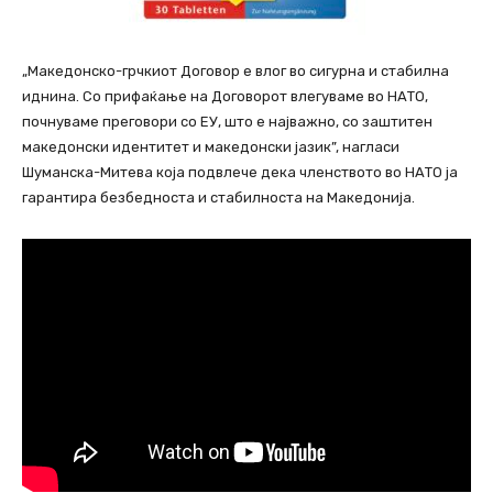
„Македонско-грчкиот Договор е влог во сигурна и стабилна
иднина. Со прифаќање на Договорот влегуваме во НАТО,
почнуваме преговори со ЕУ, што е најважно, со заштитен
македонски идентитет и македонски јазик”, нагласи
Шуманска-Митева која подвлече дека членството во НАТО ја
гарантира безбедноста и стабилноста на Македонија.