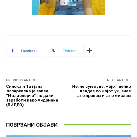
Facebook
Twitter
PREVIOUS ARTICLE
NEXT ARTICLE
Синоќа и Татјана
Не, не сум луда, мојот дечко
Лазаревска ја запеа
владее со мојот ум, знае
“Милионерче”, но дали
што правам и што мислам
заработи како Андриана
(ВИДЕО)
ПОВРЗАНИ ОБЈАВИ