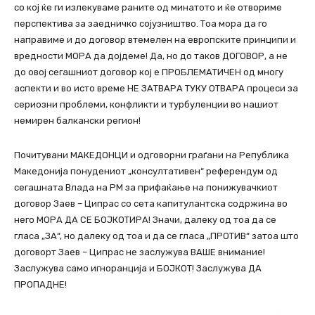
со кој ќе ги излекуваме раните од минатото и ќе отвориме
перспектива за заедничко сојузништво. Тоа мора да го
направиме и до договор втемелен на европските принципи и
вредности МОРА да дојдеме! Да, но до таков ДОГОВОР, а не
до овој сегашниот договор кој е ПРОБЛЕМАТИЧЕН од многу
аспекти и во исто време НЕ ЗАТВАРА ТУКУ ОТВАРА процеси за
сериозни проблеми, конфликти и турбуленции во нашиот
немирен балкански регион!
Почитувани МАКЕДОНЦИ и одговорни граѓани на Република
Македонија понудениот „консултативен“ референдум од
сегашната Влада на РМ за прифаќање на понижувачкиот
договор Заев – Ципрас со сета капитулантска содржина во
него МОРА ДА СЕ БОЈКОТИРА! Значи, далеку од тоа да се
гласа „ЗА“, но далеку од тоа и да се гласа „ПРОТИВ“ затоа што
договорт Заев – Ципрас не заслужува ВАШЕ внимание!
Заслужува само игноранција и БОЈКОТ! Заслужува ДА
ПРОПАДНЕ!