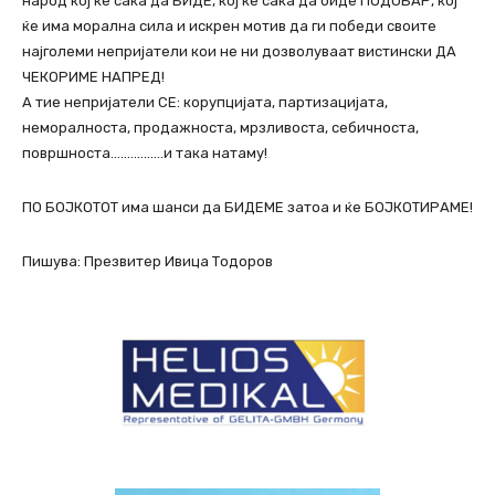
народ кој ќе сака да БИДЕ, кој ќе сака да биде ПОДОБАР, кој
ќе има морална сила и искрен мотив да ги победи своите
најголеми непријатели кои не ни дозволуваат вистински ДА
ЧЕКОРИМЕ НАПРЕД!
А тие непријатели СЕ: корупцијата, партизацијата,
неморалноста, продажноста, мрзливоста, себичноста,
површноста…………….и така натаму!
ПО БОЈКОТОТ има шанси да БИДЕМЕ затоа и ќе БОЈКОТИРАМЕ!
Пишува: Презвитер Ивица Тодоров