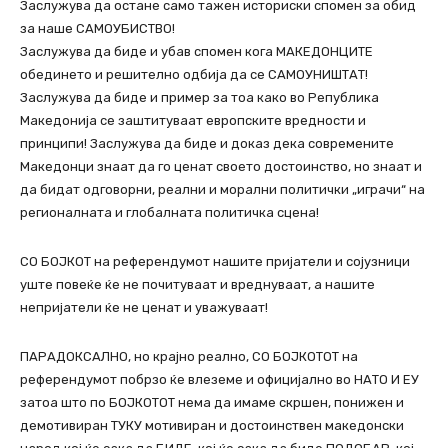
Заслужува да остане само тажен историски спомен за обид
за наше САМОУБИСТВО!
Заслужува да биде и убав спомен кога МАКЕДОНЦИТЕ
обединето и решително одбија да се САМОУНИШТАТ!
Заслужува да биде и пример за тоа како во Република
Македонија се заштитуваат европските вредности и
принципи! Заслужува да биде и доказ дека современите
Македонци знаат да го ценат своето достоинство, но знаат и
да бидат одговорни, реални и морални политички „играчи“ на
регионалната и глобалната политичка сцена!
СО БОЈКОТ на референдумот нашите пријатели и сојузници
уште повеќе ќе не почитуваат и вреднуваат, а нашите
непријатели ќе не ценат и уважуваат!
ПАРАДОКСАЛНО, но крајно реално, СО БОЈКОТОТ на
референдумот побрзо ќе влеземе и официјално во НАТО И ЕУ
затоа што по БОЈКОТОТ нема да имаме скршен, понижен и
демотивиран ТУКУ мотивиран и достоинствен македонски