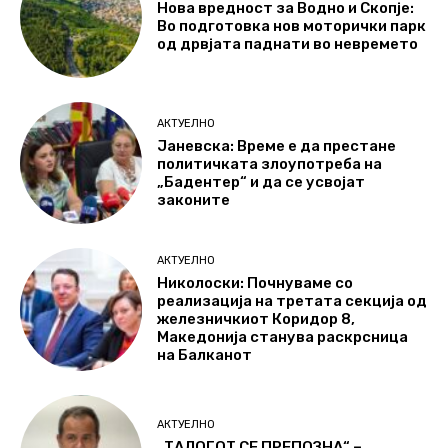
Нова вредност за Водно и Скопје:
Во подготовка нов моторички парк
од дрвјата паднати во невремето
АКТУЕЛНО
Јаневска: Време е да престане
политичката злоупотреба на
„Бадентер“ и да се усвојат
законите
АКТУЕЛНО
Николоски: Почнуваме со
реализација на третата секција од
железничкиот Коридор 8,
Македонија станува раскрсница
на Балканот
АКТУЕЛНО
„ТАЛОГОТ СЕ ПРЕПОЗНА“ –