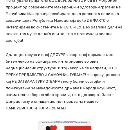
Почитувани пријатели од СДСМ, од НАТО и од ЕУ – огромен
процент од современите Македонци и одговорни граѓани на
Република Македонија разбираат дека реалната политика
сведочи дека Република Македонија веќе ДЕ ФАКТО е
интегрирана во системите на НАТО и ЕУ. Без разлика дали на
некого тоа му се допаѓа или не, тоа е фактичка и реална
состојба!
Да, недостасува и оној ДЕ ЈУРЕ чекор, оној формален, но
битен чекор на официјално интегрирање во овие
наднационални структури. И тој чекор ќе се направи, НО НЕ
ПРЕКУ ПРЕДАВСТВО И САМОУНИШТУВАЊЕ! Не преку договор
кој НЕ ЗАТВАРА ТУКУ ОТВАРА многу болни состојби и
понижувања за македонската држава и народ! Всушност,
внимателно збор по збор прочитајте го договорот Заев –
Ципрас таму е опишан целиот процес на нашето
САМОУБИСТВО и ПОНИЖУВАЊЕ!