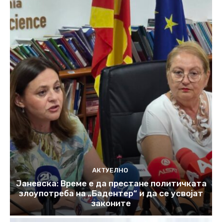
АКТУЕЛНО
Јаневска: Време е да престане политичката
злоупотреба на „Бадентер“ и да се усвојат
законите