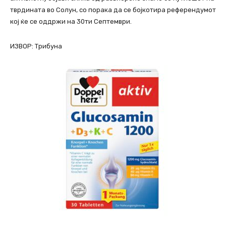
тврдината во Солун, со порака да се бојкотира референдумот
кој ќе се оддржи на 30ти Септември.
ИЗВОР: Трибуна