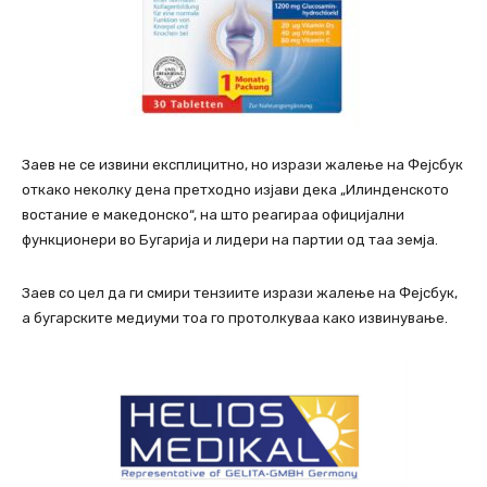
Заев не се извини експлицитно, но изрази жалење на Фејсбук
откако неколку дена претходно изјави дека „Илинденското
востание е македонско“, на што реагираа официјални
функционери во Бугарија и лидери на партии од таа земја.
Заев со цел да ги смири тензиите изрази жалење на Фејсбук,
а бугарските медиуми тоа го протолкуваа како извинување.