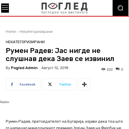
Home
Некатегоризирани
НЕКАТЕГОРИЗИРАНИ
Румен Радев: Јас нигде не
слушнав дека Заев се извинил
By
Pogled Admin
Август 12, 2018
222
0
Facebook
Twitter
Radev
Румен Радев, претседателот на Бугарија, изјави дека тоа што
го напишал македонскиот премиер Зоран Заев на Фејсбук не