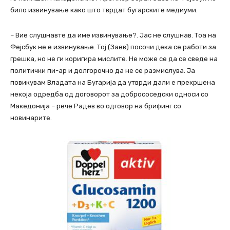
било извинување како што тврдат бугарските медиуми.
– Вие слушнавте да име извинување?. Јас не слушнав. Тоа на
Фејсбук не е извинување. Тој (Заев) посочи дека се работи за
грешка, но не ги коригира мислите. Не може се да се сведе на
политички пи-ар и долгорочно да не се размислува. Ја
повикувам Владата на Бугарија да утврди дали е прекршена
некоја одредба од договорот за добрососедски односи со
Македонија – рече Радев во одговор на брифинг со
новинарите.