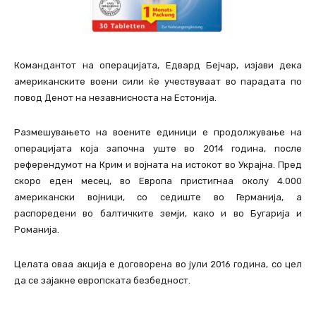
Командантот на операцијата, Едвард Бејчар, изјави дека
американските воени сили ќе учествуваат во парадата по
повод Денот на незавнисноста на Естонија.
Размешувањето на воените единици е продолжување на
операцијата која започна уште во 2014 година, после
референдумот на Крим и војната на истокот во Украјна. Пред
скоро еден месец, во Европа пристигнаа околу 4.000
американски војници, со седиште во Германија, а
распоредени во балтичките земји, како и во Бугарија и
Романија.
Целата оваа акција е договорена во јули 2016 година, со цел
да се зајакне европската безбедност.