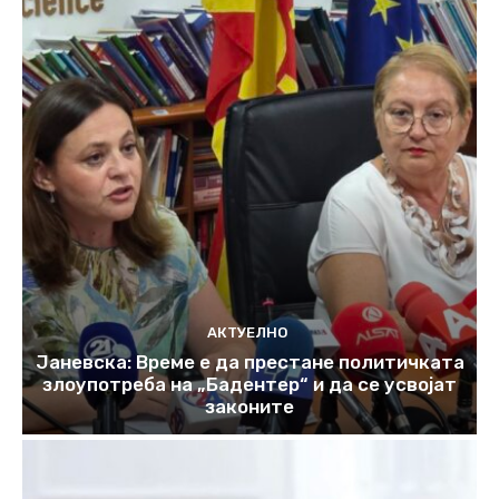
АКТУЕЛНО
Јаневска: Време е да престане политичката
злоупотреба на „Бадентер“ и да се усвојат
законите