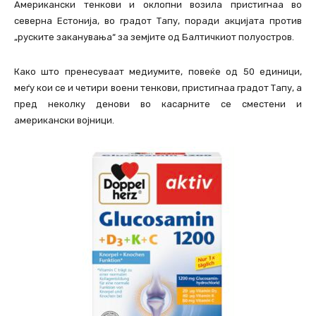
Американски тенкови и оклопни возила пристигнаа во
северна Естонија, во градот Тапу, поради акцијата против
„руските заканувања“ за земјите од Балтичкиот полуостров.
Како што пренесуваат медиумите, повеќе од 50 единици,
меѓу кои се и четири воени тенкови, пристигнаа градот Тапу, а
пред неколку денови во касарните се сместени и
американски војници.