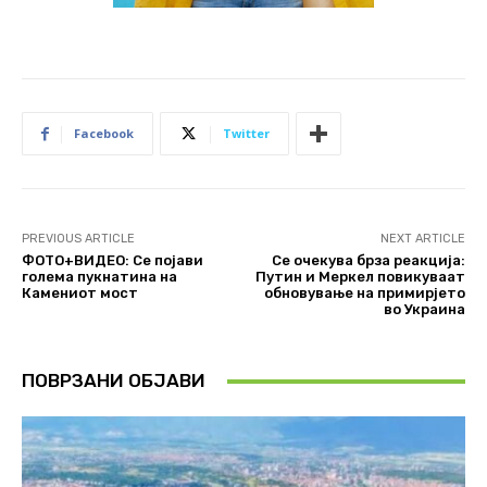
Facebook
Twitter
PREVIOUS ARTICLE
NEXT ARTICLE
ФОТО+ВИДЕО: Се појави
Се очекува брза реакција:
голема пукнатина на
Путин и Меркел повикуваат
Камениот мост
обновување на примирјето
во Украина
ПОВРЗАНИ ОБЈАВИ