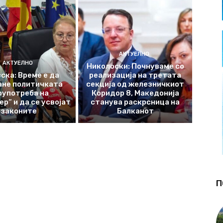
АКТУЕЛНО
АКТУЕЛНО
Николоски: Почнуваме со
ска: Време е да
реализација на третата
ане политичката
секција од железничкиот
оупотреба на
Коридор 8, Македонија
р“ и да се усвојат
станува раскрсница на
законите
Балканот
П