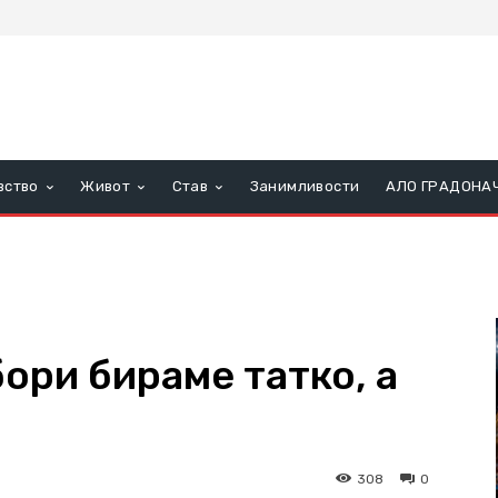
вство
Живот
Став
Занимливости
АЛО ГРАДОНА
бори бираме татко, а
308
0