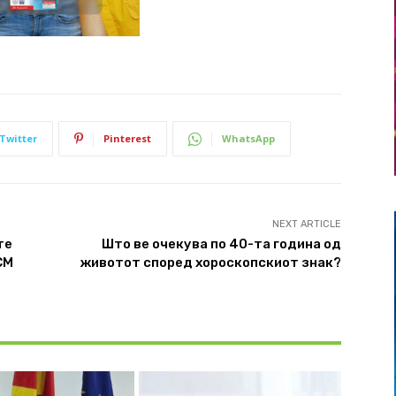
Twitter
Pinterest
WhatsApp
NEXT ARTICLE
те
Што ве очекува по 40-та година од
СМ
животот според хороскопскиот знак?