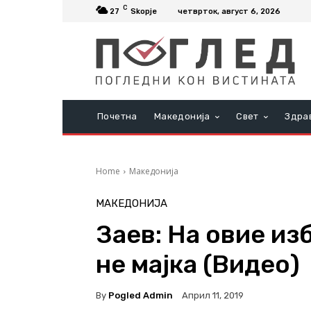
C
27
Skopje
четврток, август 6, 2026
Почетна
Македонија
Свет
Здра
Home
Македонија
МАКЕДОНИЈА
Заев: На овие из
не мајка (Видео)
By
Pogled Admin
Април 11, 2019