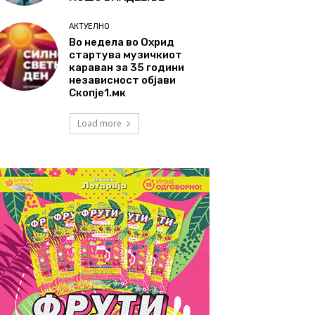
АКТУЕЛНО
Во недела во Охрид
стартува музичкиот
караван за 35 години
независност објави
Скопје1.мк
Load more