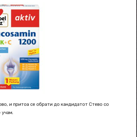
тово, и притоа се обрати до кандидатот Стево со
 учам.