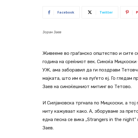
Facebook
Twitter
P
Зоран Заев
Живееме во граѓанско општество и сите се
година на среќниот век. Синоќа Мицкоски 
УЖ, ама заборавил да ги поздрави Тетовча
мајката, што им е на луѓето еј. Го гледам 
Заев на синоќешниот митинг во Тетово.
И Силјановска тргнала по Мицкоски, а тој 
ниту кажуваат како. А, зборуваме за прет
една песна се вика „Strangers in the night
Заев.