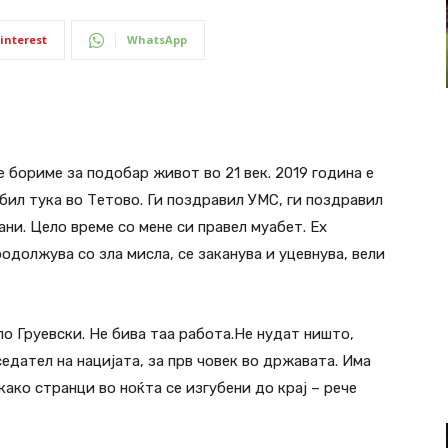
interest
WhatsApp
 бориме за подобар живот во 21 век. 2019 година е
бил тука во Тетово. Ги поздравил УМС, ги поздравил
ни. Цело време со мене си правел муабет. Ех
продолжува со зла мисла, се заканува и уцевнува, вели
по Груевски. Не бива таа работа.Не нудат ништо,
седател на нацијата, за прв човек во државата. Има
“ како странци во ноќта се изгубени до крај – рече