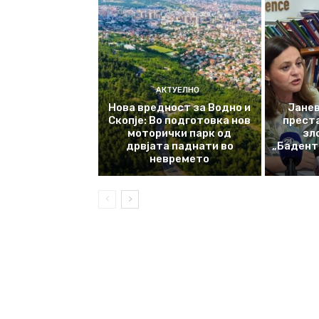
АКТУЕЛНО
Нова вредност за Водно и
Јанев
Скопје: Во подготовка нов
прест
моторички парк од
зл
дрвјата паднати во
„Баденте
невремето