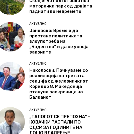
Скопје: Во подготовка нов
моторички парк од дрвјата
паднати во невремето
АКТУЕЛНО
Јаневска: Време е да
престане политичката
злоупотреба на
„Бадентер“ и да се усвојат
законите
АКТУЕЛНО
Николоски: Почнуваме со
реализација на третата
секција од железничкиот
Коридор 8, Македонија
станува раскрсница на
Балканот
АКТУЕЛНО
„ТАЛОГОТ СЕ ПРЕПОЗНА“ –
КОВАЧКИ РАСПАЛИ ПО
СДСМ ЗА ГОДИНИТЕ НА
ЛОШО ВЛАДЕЕЊЕ