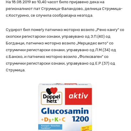
На 18.08.2019 во 10,40 часот било пријавено дека на
регионалниот пат Струмица-Валандово, делница Струмица-
с.Костурино, се случила сообраќајна незгода.
Судирот бил помеѓу патничко моторно возило „Рено кангу“ со
скопски регистарски ознаки, управувано од З.П.(40) од
Богданци, патничко моторно возило „Мерцедес вито“ со
струмички регистарски ознаки, управувано од Л.М.(34) од
с.Банско, и патничко моторно возило „Фолксваген“ со
струмички регистарски ознаки, управувано од Е.Р.(37) од
Струмица.