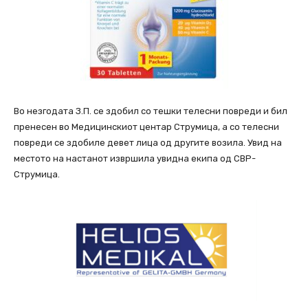
Во незгодата З.П. се здобил со тешки телесни повреди и бил
пренесен во Медицинскиот центар Струмица, а со телесни
повреди се здобиле девет лица од другите возила. Увид на
местото на настанот извршила увидна екипа од СВР-
Струмица.