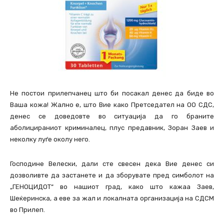
Не постои прилепчанец што би посакал денес да биде во
Ваша кожа! Жално е, што Вие како Претседател на OO СДС,
денес се доведовте во ситуација да го браните
аболицираниот криминалец, плус предавник, Зоран Заев и
неколку луѓе околу него.
Господине Велески, дали сте свесен дека Вие денес си
дозволивте да застанете и да зборувате пред симболот на
„ГЕНОЦИДОТ“ во нашиот град, како што кажаа Заев,
Шеќеринска, a еве за жал и локалната организација на СДСМ
во Прилеп.