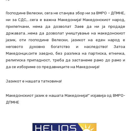
Господине Велески, сега не станува збор ни за ВМРО – ДПМНЕ,
ни за СДС,…сега е важна Македонија! Македонскиот народ,
прилепчани, нема да дозволат Заев да ни ја продаде
државата…нема да дозволат уништување на македонскиот
јазик, оти господине Велески, јазикот на еден народ е
неговото духовно богатство и наследство! Затоа
Македонци,сите заедно, без разлика на партиска, етничка,
религиска припадност, треба да застанеме рамо до рамо и
да се избориме со предавниците на Македонија!
Јазикот е нашата татковина!
Македонскиот јазик е нашата Македонија!“ изјавија од ВМРО-
ДПМНЕ