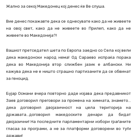
Жално за секој Македонец кој денес ќе Ве слуша.
Вие денес покажавте дека се однесувате како да не живеете
на овој свет, како да не живеете во Прилеп, како да не
живеете во Македонија?!
Вашиот претседател шета по Европа заедно со Села кој вели
дека македонски народ нема! Од Сараево испраќа порака
дека во Македонија втор слижбен јазик е албански. Ни
кажува дека не е ништо страшно партизаните да се обвинат
за геноцид.
Бујар Османи вчера повторно даде изјава дека предавникот
Заев договорил преговори за промена на химната, знамето…
дека договорил двојазичност на цела територија на
државата…договорил македоските денари да бидат
двојазични! На последните парламентарни избори граѓаните
гласаа за програми, а не за платформи договорени во туѓи
држави!