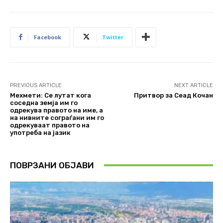
Facebook
Twitter
PREVIOUS ARTICLE
NEXT ARTICLE
Мехмети: Се лутат кога
Притвор за Сеад Кочан
соседна земја им го
одрекува правото на име, а
на нивните сограѓани им го
одрекуваат правото на
употреба на јазик
ПОВРЗАНИ ОБЈАВИ