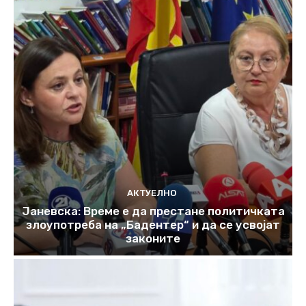
АКТУЕЛНО
Јаневска: Време е да престане политичката
злоупотреба на „Бадентер“ и да се усвојат
законите