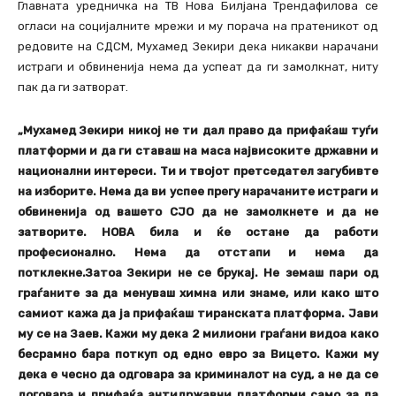
Главната уредничка на ТВ Нова Билјана Трендафилова се
огласи на социјалните мрежи и му порача на пратеникот од
редовите на СДСМ, Мухамед Зекири дека никакви нарачани
истраги и обвиненија нема да успеат да ги замолкнат, ниту
пак да ги затворат.
„Мухамед Зекири никој не ти дал право да прифаќаш туѓи
платформи и да ги ставаш на маса највисоките државни и
национални интереси. Ти и твојот претседател загубивте
на изборите. Нема да ви успее прегу нарачаните истраги и
обвиненија од вашето СЈО да не замолкнете и да не
затворите. НОВА била и ќе остане да работи
професионално. Нема да отстапи и нема да
потклекне.Затоа Зекири не се брукај. Не земаш пари од
граѓаните за да менуваш химна или знаме, или како што
самиот кажа да ја прифаќаш тиранската платформа. Јави
му се на Заев. Кажи му дека 2 милиони граѓани видоа како
бесрамно бара поткуп од едно евро за Вицето. Кажи му
дека е чесно да одговара за криминалот на суд, а не да се
договара и прифаќа антидржавни платформи само за да