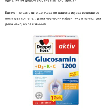
одмалку им дошол акл, тие пак по старо…!?
Едниот не само што ден-два по дадена изјава веднаш се
посипува со пепел, дава неумесни изјави туку и измислува
дека некој му се извинил.