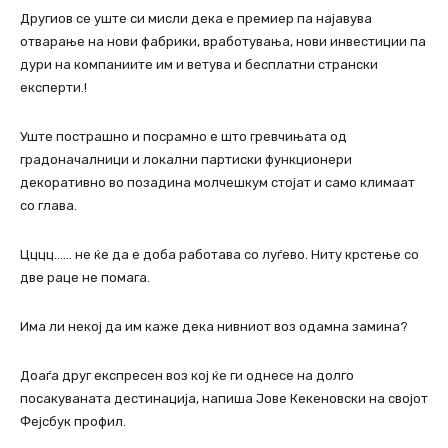
Другиов се уште си мисли дека е премиер па најавува
отварање на нови фабрики, вработувања, нови инвестиции па
дури на компаниите им и ветува и бесплатни странски
експерти.!
Уште пострашно и посрамно е што гревчињата од
градоначалници и локални партиски функционери
декоративно во позадина молчешкум стојат и само климаат
со глава.
Цццц…… не ќе да е доба работава со луѓево. Ниту крстење со
две раце не помага.
Има ли некој да им каже дека нивниот воз одамна замина?
Доаѓа друг експресен воз кој ќе ги однесе на долго
посакуваната дестинација, напиша Јове Кекеновски на својот
Фејсбук профил.