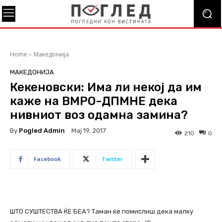
Home
Македонија
МАКЕДОНИЈА
Кекеновски: Има ли некој да им
каже на ВМРО-ДПМНЕ дека
нивниот воз одамна замина?
By
Pogled Admin
Мај 19, 2017
210
0
Facebook
Twitter
ШТО СУШТЕСТВА ЌЕ БЕА? Таман ќе помислиш дека малку