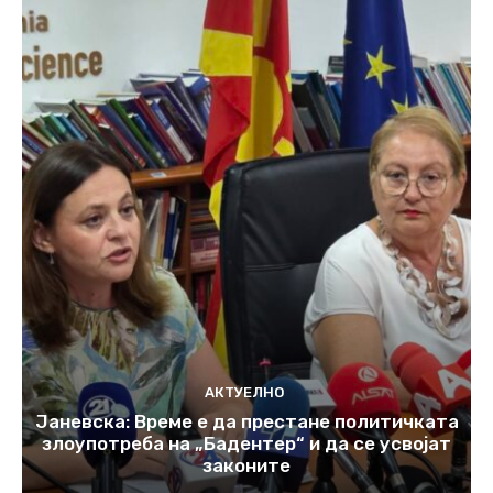
АКТУЕЛНО
Јаневска: Време е да престане политичката
злоупотреба на „Бадентер“ и да се усвојат
законите