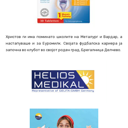
Христов ги има поминато школите на Металург и Вардар, а
настапуваше и за Еуромилк. Својата фудбалска кариера ја
започна во клубот во својот роден град, Брегалница Делчево.