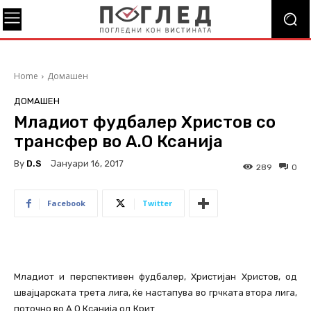
Home
Домашен
ДОМАШЕН
Младиот фудбалер Христов со
трансфер во А.О Ксанија
By
D.S
Јануари 16, 2017
289
0
Facebook
Twitter
Младиот и перспективен фудбалер, Христијан Христов, од
швајцарската трета лига, ќе настапува во грчката втора лига,
поточно во А.О Ксанија од Крит.