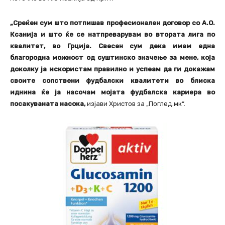
„Среќен сум што потпишав професионален договор со А.О.
Ксанија и што ќе се натпреварувам во втората лига по
квалитет, во Грција. Свесен сум дека имам една
благородна можност од суштинско значење за мене, која
доколку ја искористам правилно и успеам да ги докажам
своите сопствени фудбалски квалитети во блиска
иднина ќе ја насочам мојата фудбалска кариера во
посакуваната насока,
изјави Христов за „Поглед.мк“.