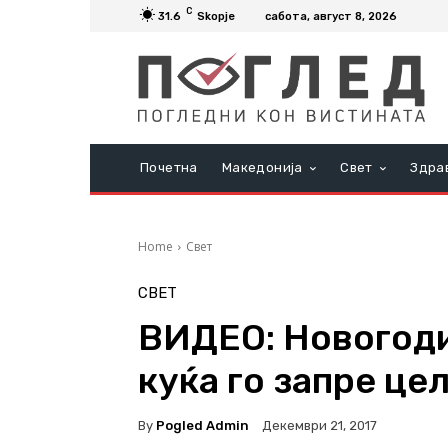
C
31.6
Skopje
сабота, август 8, 2026
Почетна
Македонија
Свет
Здра
Home
Свет
СВЕТ
ВИДЕО: Новогоди
куќа го запре це
By
Pogled Admin
Декември 21, 2017