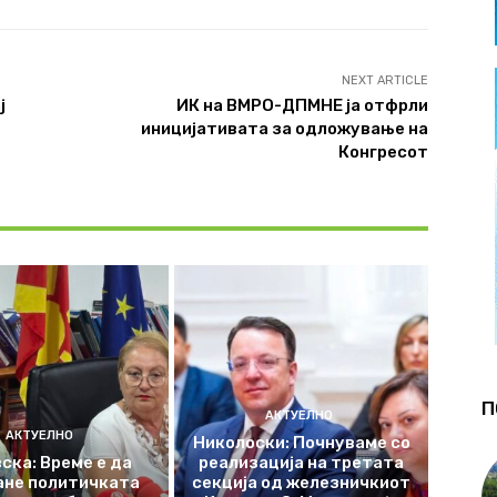
NEXT ARTICLE
ј
ИК на ВМРО-ДПМНЕ ја отфрли
иницијативата за одложување на
Конгресот
П
АКТУЕЛНО
АКТУЕЛНО
Николоски: Почнуваме со
ска: Време е да
реализација на третата
ане политичката
секција од железничкиот