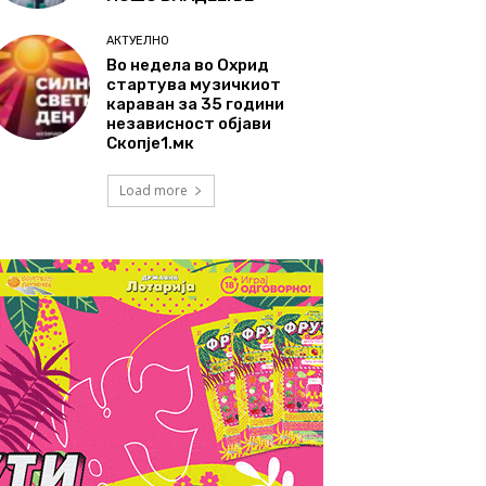
АКТУЕЛНО
Во недела во Охрид
стартува музичкиот
караван за 35 години
независност објави
Скопје1.мк
Load more