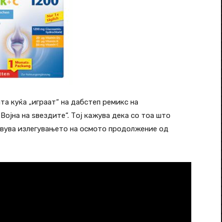
ата куќа „играат“ на дабстеп ремикс на
Војна на ѕвездите“. Тој кажува дека со тоа што
лавува излегувањето на осмото продолжение од