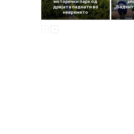
моторички парк од
зл
дрвјата паднати во
„Баденте
невремето