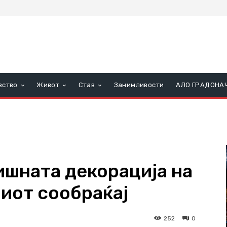
вство
Живот
Став
Занимливости
АЛО ГРАДОНА
шната декорација на
лиот сообраќај
252
0