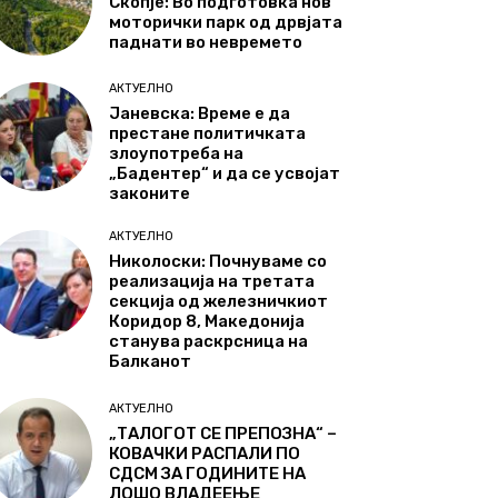
Скопје: Во подготовка нов
моторички парк од дрвјата
паднати во невремето
АКТУЕЛНО
Јаневска: Време е да
престане политичката
злоупотреба на
„Бадентер“ и да се усвојат
законите
АКТУЕЛНО
Николоски: Почнуваме со
реализација на третата
секција од железничкиот
Коридор 8, Македонија
станува раскрсница на
Балканот
АКТУЕЛНО
„ТАЛОГОТ СЕ ПРЕПОЗНА“ –
КОВАЧКИ РАСПАЛИ ПО
СДСМ ЗА ГОДИНИТЕ НА
ЛОШО ВЛАДЕЕЊЕ