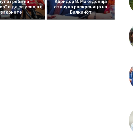
оупотреба на
Коридор 8, Македонија
р“ и да се усвојат
станува раскрсница на
законите
Балканот