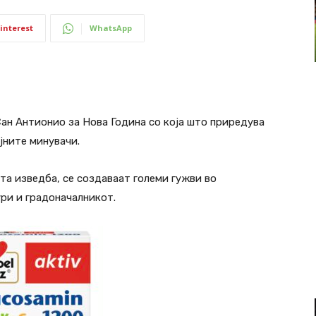
interest
WhatsApp
Сан Антионио за Нова Година со која што приредува
јните минувачи.
та изведба, се создаваат големи гужви во
ри и градоначалникот.