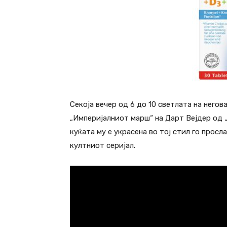
Секоја вечер од 6 до 10 светлата на негов
„Империјалниот марш“ на Дарт Вејдер од „
куќата му е украсена во тој стил го прос
култниот серијал.