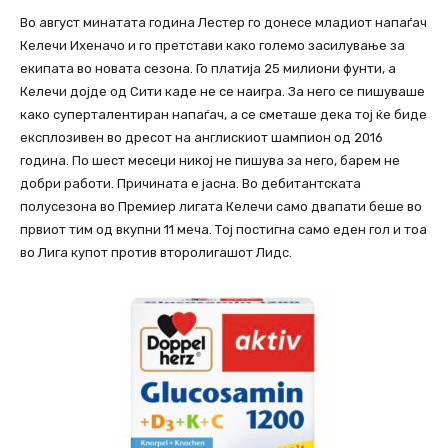
Во август минатата година Лестер го донесе младиот напаѓач
Келечи Ихеначо и го претстави како големо засилување за
екипата во новата сезона. Го платија 25 милиони фунти, а
Келечи дојде од Сити каде не се наигра. За него се пишуваше
како суперталентиран напаѓач, а се сметаше дека тој ќе биде
експлозивен во дресот на англискиот шампион од 2016
година. По шест месеци никој не пишува за него, барем не
добри работи. Причината е јасна. Во дебитантската
полусезона во Премиер лигата Келечи само двапати беше во
првиот тим од вкупни 11 меча. Тој постигна само еден гол и тоа
во Лига купот против второлигашот Лидс.