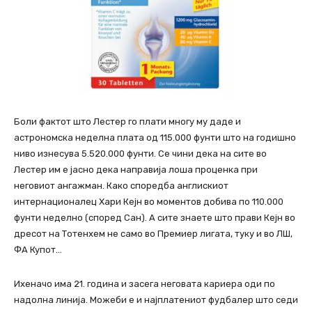
Боли фактот што Лестер го плати многу му даде и
астрономска неделна плата од 115.000 фунти што на годишно
ниво изнесува 5.520.000 фунти. Се чини дека на сите во
Лестер им е јасно дека направија лоша проценка при
неговиот ангажман. Како споредба англискиот
интернационалец Хари Кејн во моментов добива по 110.000
фунти неделно (според Сан). А сите знаете што прави Кејн во
дресот на Тотенхем не само во Премиер лигата, туку и во ЛШ,
ФА Купот…
Ихеначо има 21. година и засега неговата кариера оди по
надолна линија. Можеби е и најплатениот фудбалер што седи