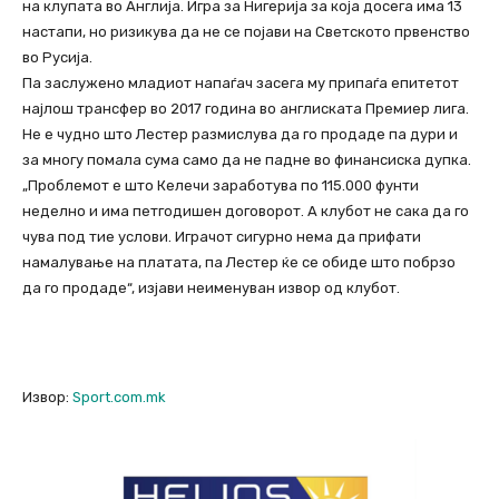
на клупата во Англија. Игра за Нигерија за која досега има 13
настапи, но ризикува да не се појави на Светското првенство
во Русија.
Па заслужено младиот напаѓач засега му припаѓа епитетот
најлош трансфер во 2017 година во англиската Премиер лига.
Не е чудно што Лестер размислува да го продаде па дури и
за многу помала сума само да не падне во финансиска дупка.
„Проблемот е што Келечи заработува по 115.000 фунти
неделно и има петгодишен договорот. А клубот не сака да го
чува под тие услови. Играчот сигурно нема да прифати
намалување на платата, па Лестер ќе се обиде што побрзо
да го продаде“, изјави неименуван извор од клубот.
Извор:
Sport.com.mk