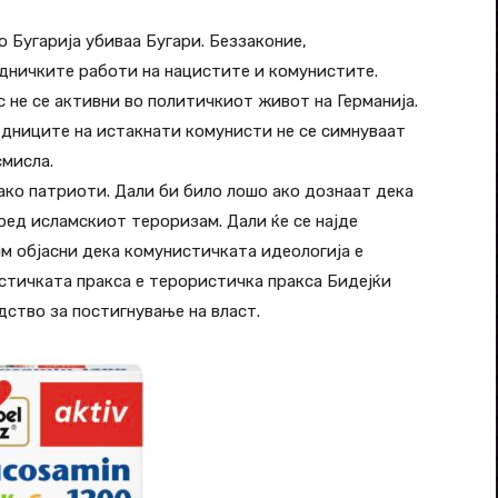
 Бугарија убиваа Бугари. Беззаконие,
аедничките работи на нацистите и комунистите.
 не се активни во политичкиот живот на Германија.
едниците на истакнати комунисти не се симнуваат
смисла.
ако патриоти. Дали би било лошо ако дознаат дека
ед исламскиот тероризам. Дали ќе се најде
им објасни дека комунистичката идеологија е
стичката пракса е терористичка пракса Бидејќи
ство за постигнување на власт.