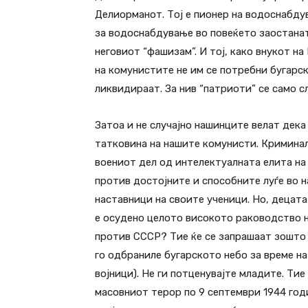
Делиорманот. Тој е пионер на водоснабду
за водоснабдување во повеќето заостанати
неговиот “фашизам”. И тој, како внукот на 
на комунистите не им се потребни бугарск
ликвидираат. За нив “патриоти” се само с
Затоа и не случајно нашинците велат дека 
татковина на нашите комунисти. Криминал
воениот дел од интелектуалната елита на
против достојните и способните луѓе во н
наставници на своите ученици. Но, децат
е осудено целото високото раководство на
против СССР? Тие ќе се запрашаат зошто
го одбраниле бугарското небо за време на 
војници). Не ги потценувајте младите. Тие
масовниот терор по 9 септември 1944 год