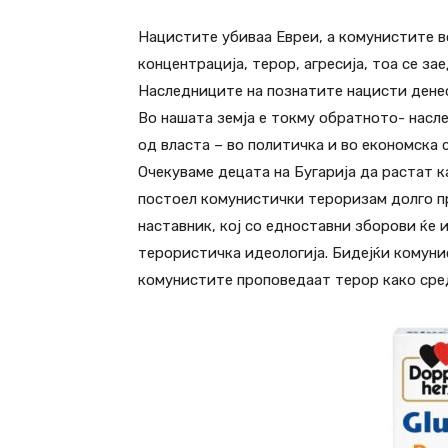
Нацистите убиваа Евреи, а комунистите во
концентрација, терор, агресија, тоа се з
Наследниците на познатите нацисти денес
Во нашата земја е токму обратното- насл
од власта – во политичка и во економска 
Очекуваме децата на Бугарија да растат к
постоел комунистички тероризам долго пр
наставник, кој со едноставни зборови ќе 
терористичка идеологија. Бидејќи комуни
комунистите проповедаат терор како сред