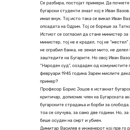
Се разбира, постојат примери. Да почнете
бугарски студенти знаат кој е Иван Вазов
имал внук. Тој исто така се викал Иван Ва
опсадата на Одрин. Тој се бореше за Татк
Истиот се согласил да стане министер за 
министер, тој не е крадел, тој не “местел”
не ограбил банка, не земал мито, не делел
заштедите на Бугарите. Но овој Иван Вазо
“Народен суд”, создаден од комунистите п
февруари 1945 година Зарем мислите дека
пример?
Професор Борис Јоцов е истакнат бугарск
критичар, дописник член на Бугарската ака
бугарските страдања и борби за слобода.
тоа се случува, за само две години. Но, з
беше осуден на смрт и убиен.
Димитар Василев е инженерот кој прв го