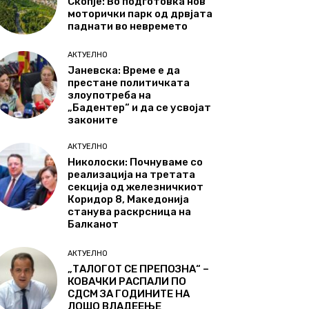
Скопје: Во подготовка нов
моторички парк од дрвјата
паднати во невремето
АКТУЕЛНО
Јаневска: Време е да
престане политичката
злоупотреба на
„Бадентер“ и да се усвојат
законите
АКТУЕЛНО
Николоски: Почнуваме со
реализација на третата
секција од железничкиот
Коридор 8, Македонија
станува раскрсница на
Балканот
АКТУЕЛНО
„ТАЛОГОТ СЕ ПРЕПОЗНА“ –
КОВАЧКИ РАСПАЛИ ПО
СДСМ ЗА ГОДИНИТЕ НА
ЛОШО ВЛАДЕЕЊЕ