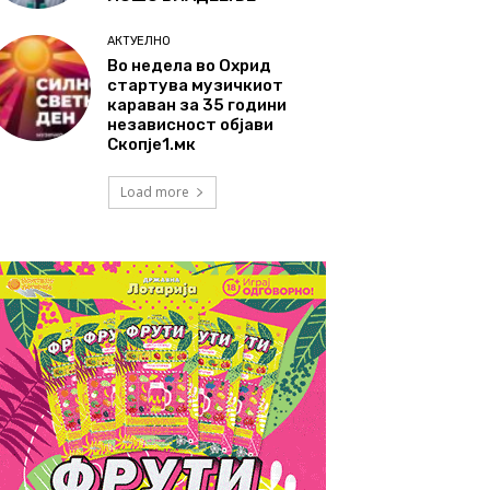
АКТУЕЛНО
Во недела во Охрид
стартува музичкиот
караван за 35 години
независност објави
Скопје1.мк
Load more