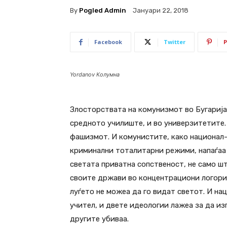
By
Pogled Admin
Јануари 22, 2018
Facebook
Twitter
P
Yordanov Колумна
Злосторствата на комунизмот во Бугарија 
средното училиште, и во универзитетите. 
фашизмот. И комунистите, како национал-
криминални тоталитарни режими, напаѓаа 
светата приватна сопственост, не само шт
своите држави во концентрациони логори 
луѓето не можеа да го видат светот. И на
учител, и двете идеологии лажеа за да из
другите убиваа.