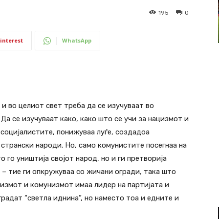
195
0
interest
WhatsApp
и во целиот свет треба да се изучуваат во
Да се изучуваат како, како што се учи за нацизмот и
социјалистите, понижуваа луѓе, создадоа
странски народи. Но, само комунистите посегнаа на
о го уништија својот народ, но и ги претворија
– тие ги опкружуваа со жичани огради, така што
цизмот и комунизмот имаа лидер на партијата и
градат “светла иднина”, но наместо тоа и едните и