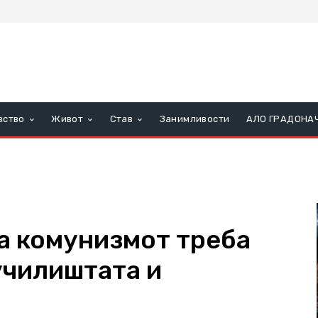
вство
Живот
Став
Занимливости
АЛО ГРАДОНА
а комунизмот треба
училиштата и