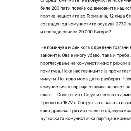
Според “сметките” на комунистите, се чи
биле 200 пати повеќе од виновните нацист
против нацистите во Германија, 12 лица б
создаден од комунистите осудува 2730 ли
и пресуда речиси 20.000 Бугари?
Не поминува и ден кога одредени граѓани
законите. Ова е многу убаво, така и треба
прогласување на комунистичкиот режим во 
почитува. Нека наставниците ја прочитаат
минути. Но, прво мора да го разберат. Чле
комунистичка партија стапила на власт на
власт – Советскиот Сојуз и неговата арми
Трново во 1879 г. Овој устав е нашата нац
како држава. Третиот член го објавува к
Бугарската комунистичка партија е крими