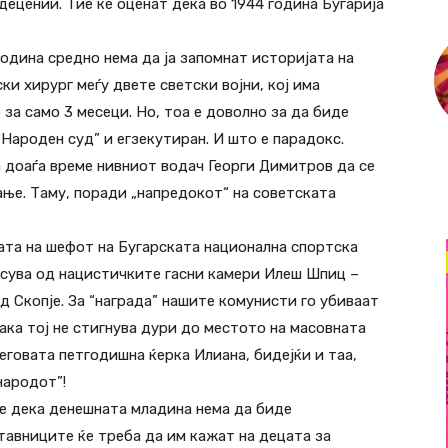
ецении. Тие ќе оценат дека во 1944 година Бугарија
одина средно нема да ја запомнат историјата на
и хирург меѓу двете светски војни, кој има
 за само 3 месеци. Но, тоа е доволно за да биде
“Народен суд” и егзекутиран. И што е парадокс.
а доаѓа време нивниот водач Георги Димитров да се
вање. Таму, поради „напредокот“ на советската
ата на шефот на Бугарската национална спортска
пасува од нацистичките гасни камери Илеш Шпиц –
 Скопје. За “награда” нашите комунисти го убиваат
ака тој не стигнува дури до местото на масовната
неговата петгодишна ќерка Илиана, бидејќи и таа,
народот”!
е дека денешната младина нема да биде
авниците ќе треба да им кажат на децата за