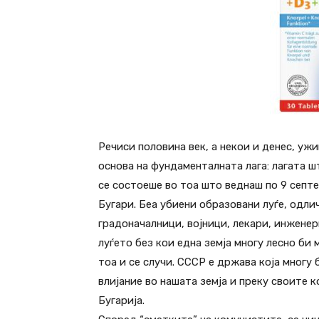
Речиси половина век, а некои и денес, уж
основа на фундаменталната лага: лагата ш
се состоеше во тоа што веднаш по 9 септ
Бугари. Беа убиени образовани луѓе, одл
градоначалници, војници, лекари, инженер
луѓето без кои една земја многу лесно би
тоа и се случи. СССР е држава која многу
влијание во нашата земја и преку своите 
Бугарија.