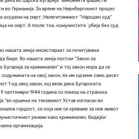
ни дека во царска Бугарија “виновните фашисти”
и во Германија. За време на Нирнбергскиот процес
еа осудени на смрт. Нелегитимниот “Народен суд”
ца на смрт. А после тоа, комунистите убија без суд
 во нашата земја инсистираат за почитување
 да биде. Во нашата земја постои “Закон за
Бугарија за криминален” и тој закон мора да се
 содржината на овој закон, ќе им одземе само десет
нот 1 од овој закон, кој вели дека Бугарската
 9 септември 1944 година со помош на странска
ја “во кршење на тековниот Устав изгласан во
ионална гордост, со која ние се креваме за нов живот
омунистичкиот режим како криминален, бидејќи
нална организација.