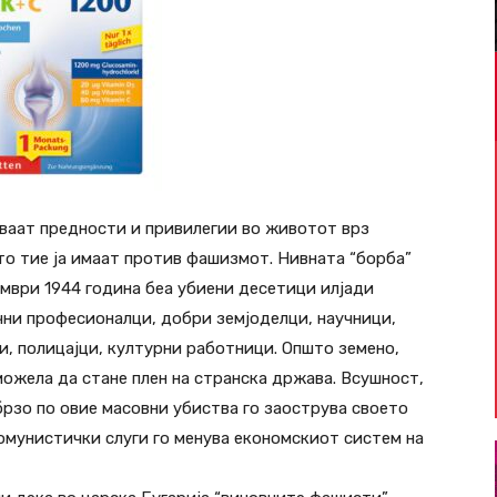
иваат предности и привилегии во животот врз
то тие ја имаат против фашизмот. Нивната “борба”
ември 1944 година беа убиени десетици илјади
ични професионалци, добри земјоделци, научници,
и, полицајци, културни работници. Општо земено,
 можела да стане плен на странска држава. Всушност,
 брзо по овие масовни убиства го заострува своето
комунистички слуги го менува економскиот систем на