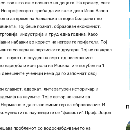
 со тоа што им е познато на децата. На пример, сите
. Но професорот треба да им каже дека Иван Вазов
зов и за време на Балканската војна бил ранет во
овината. Тој беше познат, образован економист.
трговија, индустрија и труд една година. Како
 јавни набавки во корист на неговите пријатели. Тој
 чанти со пари на партиските другари. Тој не ги украл
в – внукот, е осуден на смрт од нелегалниот
о наредба и контрола на Москва, и е погубен на 1
 денешните ученици нема да го запомнат овој
и славист, адвокат, литературен историчар и
демија на науките. Тој е автор на книги за
 Нормално е да стане министер за образование. И
П
а комунистите, научниците се “фашисти”. Проф. Јоцов
 решава проблемот со водоснабдувањето на