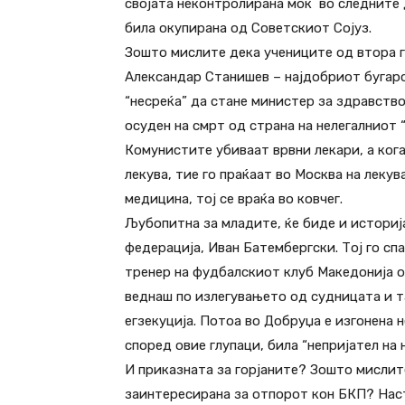
својата неконтролирана моќ во следните д
била окупирана од Советскиот Сојуз.
Зошто мислите дека учениците од втора г
Александар Станишев – најдобриот бугарск
“несреќа” да стане министер за здравство
осуден на смрт од страна на нелегалниот 
Комунистите убиваат врвни лекари, а ког
лекува, тие го праќаат во Москва на леку
медицина, тој се враќа во ковчег.
Љубопитна за младите, ќе биде и историј
федерација, Иван Батембергски. Тој го с
тренер на фудбалскиот клуб Македонија од
веднаш по излегувањето од судницата и т
егзекуција. Потоа во Добруџа е изгонена 
според овие глупаци, била “непријател на 
И приказната за горјаните? Зошто мислит
заинтересирана за отпорот кон БКП? Наст