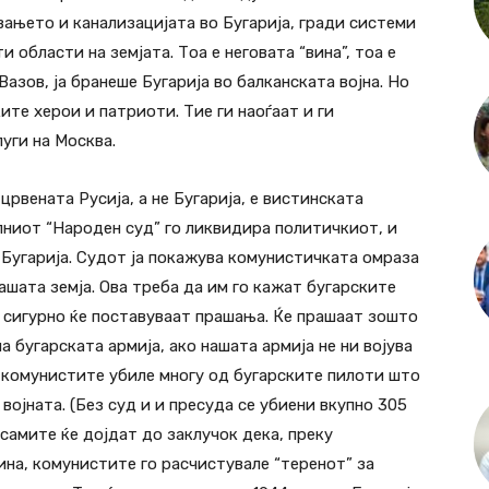
вањето и канализацијата во Бугарија, гради системи
 области на земјата. Тоа е неговата “вина”, тоа е
Вазов, ја бранеше Бугарија во балканската војна. Но
ите херои и патриоти. Тие ги наоѓаат и ги
луги на Москва.
црвената Русија, а не Бугарија, е вистинската
ниот “Народен суд” го ликвидира политичкиот, и
 Бугарија. Судот ја покажува комунистичката омраза
ашата земја. Ова треба да им го кажат бугарските
а сигурно ќе поставуваат прашања. Ќе прашаат зошто
 бугарската армија, ако нашата армија не ни војува
 комунистите убиле многу од бугарските пилоти што
војната. (Без суд и и пресуда се убиени вкупно 305
 самите ќе дојдат до заклучок дека, преку
ина, комунистите го расчистувале “теренот” за