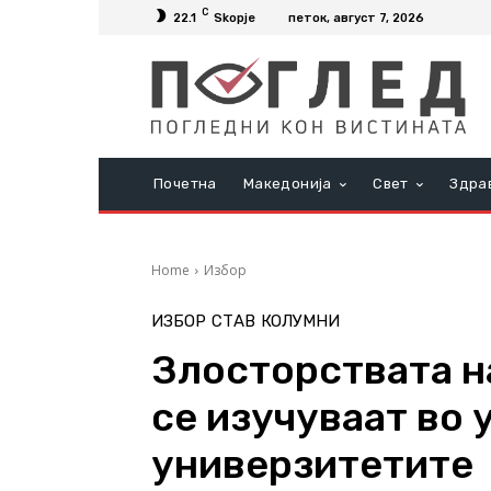
C
22.1
Skopje
петок, август 7, 2026
Почетна
Македонија
Свет
Здра
Home
Избор
ИЗБОР
СТАВ
КОЛУМНИ
Злосторствата н
се изучуваат во 
универзитетите