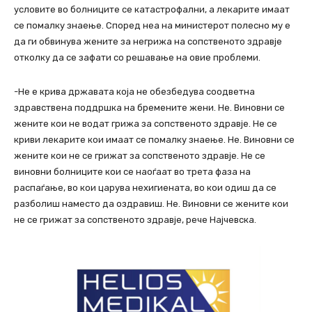
условите во болниците се катастрофални, а лекарите имаат
се помалку знаење. Според неа на министерот полесно му е
да ги обвинува жените за негрижа на сопственото здравје
отколку да се зафати со решавање на овие проблеми.
-Не е крива државата која не обезбедува соодветна
здравствена поддршка на бремените жени. Не. Виновни се
жените кои не водат грижа за сопственото здравје. Не се
криви лекарите кои имаат се помалку знаење. Не. Виновни се
жените кои не се грижат за сопственото здравје. Не се
виновни болниците кои се наоѓаат во трета фаза на
распаѓање, во кои царува нехигиената, во кои одиш да се
разболиш наместо да оздравиш. Не. Виновни се жените кои
не се грижат за сопственото здравје, рече Најчевска.