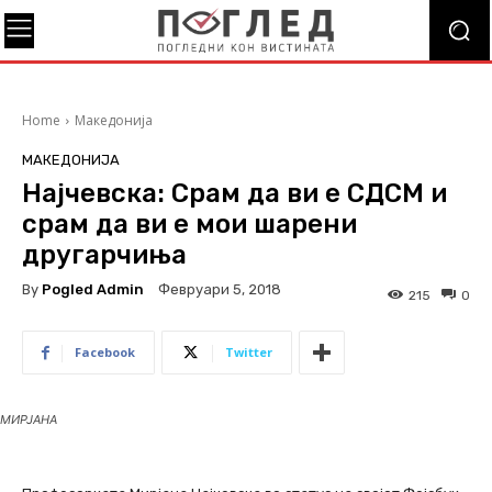
Home
Македонија
МАКЕДОНИЈА
Најчевска: Срам да ви е СДСМ и
срам да ви е мои шарени
другарчиња
By
Pogled Admin
Февруари 5, 2018
215
0
Facebook
Twitter
МИРЈАНА