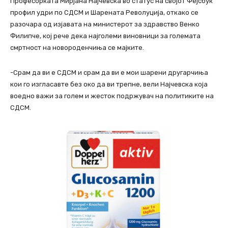
Професорката Мирјана Најчевска во статус на својот Фејсбук
профил удри по СДСМ и Шарената Револуција, откако се
разочара од изјавата на министерот за здравство Венко
Филипче, кој рече дека најголеми виновници за големата
смртност на новороденчиња се мајките.
-Срам да ви е СДСМ и срам да ви е мои шарени другарчиња
кои го изгласавте без око да ви трепне, вели Најчевска која
воедно важи за голем и жесток подржувач на политиките на
СДСМ.