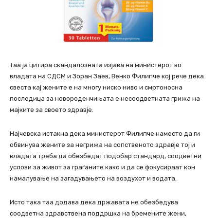
Таа ја цитира скандалозната изјава на министерот во
владата на СДСМ и Зоран Заев, Венко Филипче кој рече дека
свеста кај жените е на многу ниско ниво и смртоносна
последица за новороденчињата е несоодветната грижа на
мајките за своето здравје.
Најчевска истакна дека министерот Филипче наместо да ги
обвинува жените за негрижа на сопственото здравје тој и
владата треба да обезбедат подобар стандард, соодветни
услови за живот за граѓаните како и да се фокусираат кон
намалување на загадувањето на воздухот и водата.
Исто така таа додава дека државата не обезбедува
соодветна здравствена поддршка на бремените жени,