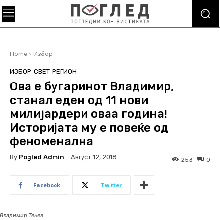
Home
Избор
ИЗБОР
СВЕТ
РЕГИОН
Ова е бугаринот Владимир,
станал еден од 11 нови
милијардери оваа година!
Историјата му е повеќе од
феноменална
By
Pogled Admin
Август 12, 2018
253
0
Facebook
Twitter
Владимир Тенев