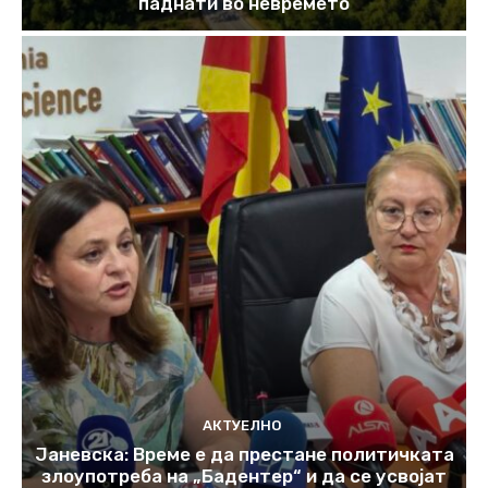
паднати во невремето
АКТУЕЛНО
Јаневска: Време е да престане политичката
злоупотреба на „Бадентер“ и да се усвојат