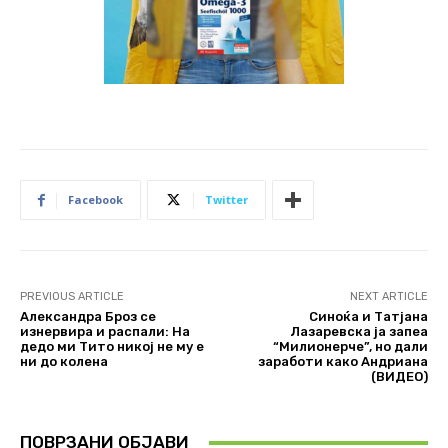
Facebook
Twitter
PREVIOUS ARTICLE
NEXT ARTICLE
Александра Броз се
Синоќа и Татјана
изнервира и распали: На
Лазаревска ја запеа
дедо ми Тито никој не му е
“Милионерче”, но дали
ни до колена
заработи како Андриана
(ВИДЕО)
ПОВРЗАНИ ОБЈАВИ