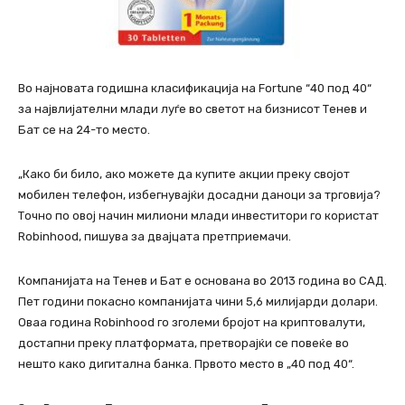
Во најновата годишна класификација на Fortune “40 под 40“
за највлијателни млади луѓе во светот на бизнисот Тенев и
Бат се на 24-то место.
„Како би било, ако можете да купите акции преку својот
мобилен телефон, избегнувајќи досадни даноци за трговија?
Точно по овој начин милиони млади инвеститори го користат
Robinhood, пишува за двајцата претприемачи.
Компанијата на Тенев и Бат е основана во 2013 година во САД.
Пет години покасно компанијата чини 5,6 милијарди долари.
Оваа година Robinhood го зголеми бројот на криптовалути,
достапни преку платформата, претворајќи се повеќе во
нешто како дигитална банка. Првото место в „40 под 40“.