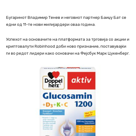
Бугаринот Владимир Тенев и неговиот партнер Баиџу Бат се
едни од 11-те нови милијардери оваа година.
Успехот на основачите на платформата за трговија со акции и
криптовалути Robinhood доби ново признание, поставувајќи
ги во редот лидери како основачи на Фејсбук Марк Цукенберг.