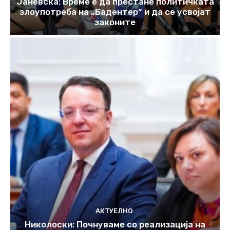
Јаневска: Време е да престане политичката
злоупотреба на „Бадентер“ и да се усвојат
законите
АКТУЕЛНО
Николоски: Почнуваме со реализација на