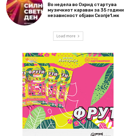
Во недела во Охрид стартува
музичкиот караван за 35 години
независност објави Скопје1.мк
Load more