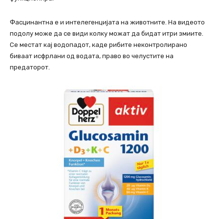
Фасцинантна е и интелегенцијата на животните. На видеото
подолу може да се види колку можат да бидат итри змиите.
Се местат кај водопадот, каде рибите неконтролирано
биваат исфрлани од водата, право во челустите на
предаторот.