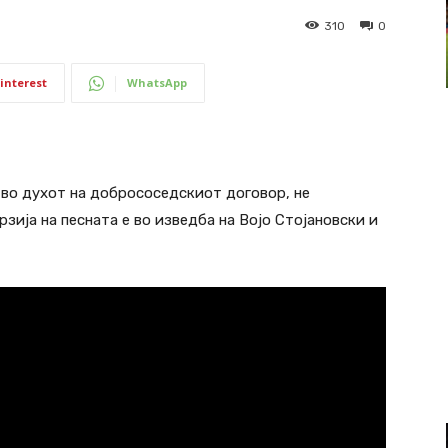
310
0
interest
WhatsApp
а во духот на добрососедскиот договор, не
зија на песната е во изведба на Војо Стојановски и