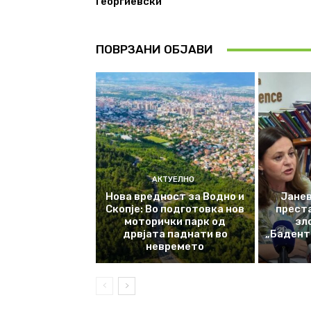
Георгиевски
ПОВРЗАНИ ОБЈАВИ
АКТУЕЛНО
Нова вредност за Водно и
Јанев
Скопје: Во подготовка нов
прест
моторички парк од
зл
дрвјата паднати во
„Баденте
невремето