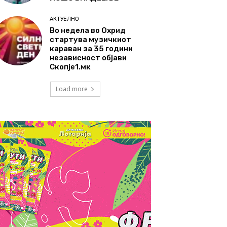
АКТУЕЛНО
Во недела во Охрид
стартува музичкиот
караван за 35 години
независност објави
Скопје1.мк
Load more