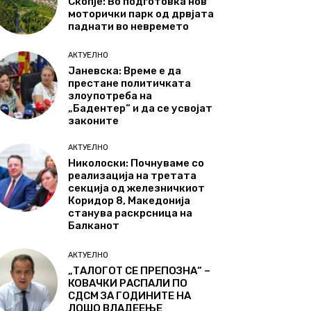
Скопје: Во подготовка нов
моторички парк од дрвјата
паднати во невремето
АКТУЕЛНО
Јаневска: Време е да
престане политичката
злоупотреба на
„Бадентер“ и да се усвојат
законите
АКТУЕЛНО
Николоски: Почнуваме со
реализација на третата
секција од железничкиот
Коридор 8, Македонија
станува раскрсница на
Балканот
АКТУЕЛНО
„ТАЛОГОТ СЕ ПРЕПОЗНА“ –
КОВАЧКИ РАСПАЛИ ПО
СДСМ ЗА ГОДИНИТЕ НА
ЛОШО ВЛАДЕЕЊЕ