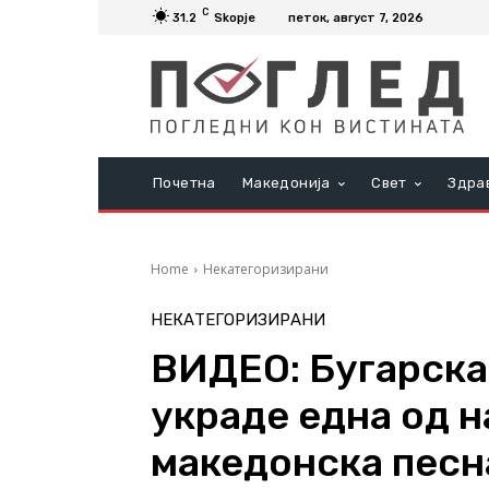
C
31.2
Skopje
петок, август 7, 2026
Почетна
Македонија
Свет
Здра
Home
Некатегоризирани
НЕКАТЕГОРИЗИРАНИ
ВИДЕО: Бугарскат
украде една од н
македонска песн