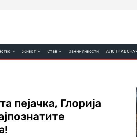
вство
Живот
Став
Занимливости
АЛО ГРАДОНА
а пејачка, Глорија
ајпознатите
а!