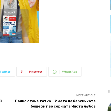
Twitter
Pinterest
WhatsApp
П
NEXT ARTICLE
РО
Ранко стана татко – Името на ќеркичката
беше хит во серијата Чиста љубов