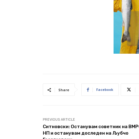
Facebook
Share
PREVIOUS ARTICLE
Ситновски: Останувам советник на ВМ
НП и останувам доследен на Љубчо