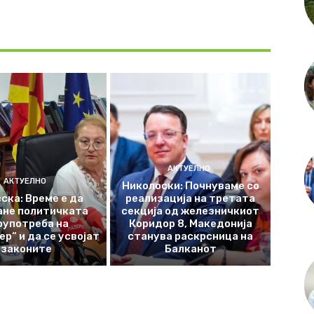
АКТУЕЛНО
АКТУЕЛНО
Николоски: Почнуваме со
ска: Време е да
реализација на третата
ане политичката
секција од железничкиот
оупотреба на
Коридор 8, Македонија
р“ и да се усвојат
станува раскрсница на
законите
Балканот