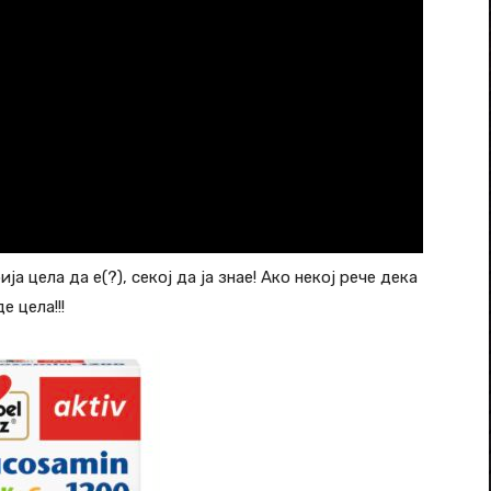
а цела да е(?), секој да ја знае! Ако некој рече дека
е цела!!!