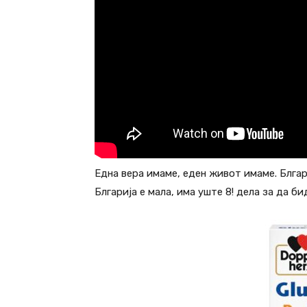
Една вера имаме, еден живот имаме. Блгариј
Блгарија е мала, има уште 8! дела за да бид