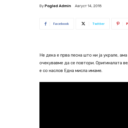
By
Pogled Admin
Август 14, 2018
Facebook
Twitter
P
Не дека е прва песна што ни ја украле, ам
очекувавме да се повтори. Оригиналата вер
е со наслов Една мисла имаме.