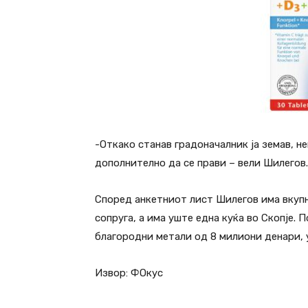
-Откако станав градоначалник ја земав, н
дополнително да се прави – вели Шилегов.
Според анкетниот лист Шилегов има вкупно
сопруга, а има уште една куќа во Скопје.
благородни метали од 8 милиони денари, 
Извор: ФОкус