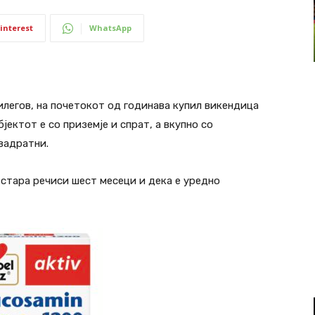
interest
WhatsApp
илегов, на почетокот од годинава купил викендица
јектот е со приземје и спрат, а вкупно со
вадратни.
 стара речиси шест месеци и дека е уредно