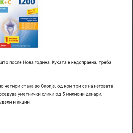
ешто после Нова година. Куќата е недопраена, треба
 четири стана во Скопје, од кои три се на неговата
 Поседува уметнички слики од 3 милиони денари,
удели и акции.