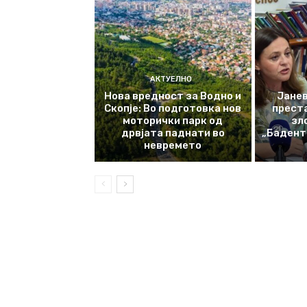
АКТУЕЛНО
Нова вредност за Водно и
Јанев
Скопје: Во подготовка нов
прест
моторички парк од
зл
дрвјата паднати во
„Баденте
невремето