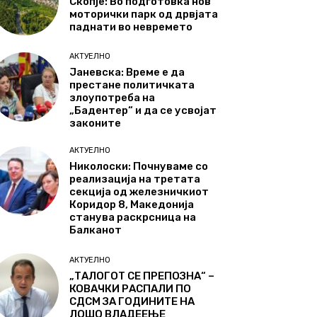
Скопје: Во подготовка нов
моторички парк од дрвјата
паднати во невремето
АКТУЕЛНО
Јаневска: Време е да
престане политичката
злоупотреба на
„Бадентер“ и да се усвојат
законите
АКТУЕЛНО
Николоски: Почнуваме со
реализација на третата
секција од железничкиот
Коридор 8, Македонија
станува раскрсница на
Балканот
АКТУЕЛНО
„ТАЛОГОТ СЕ ПРЕПОЗНА“ –
КОВАЧКИ РАСПАЛИ ПО
СДСМ ЗА ГОДИНИТЕ НА
ЛОШО ВЛАДЕЕЊЕ