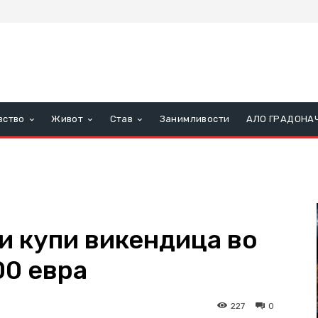
вство
Живот
Став
Занимливости
АЛО ГРАДОНА
и купи викендица во
00 евра
227
0