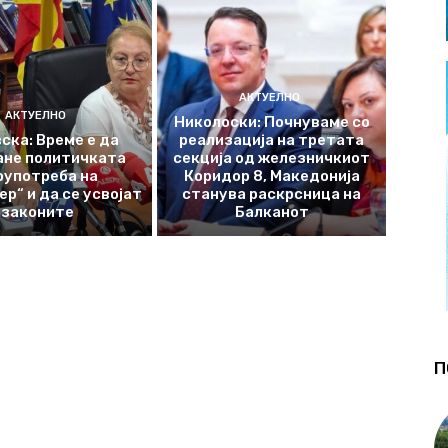
АКТУЕЛНО
АКТУЕЛНО
Николоски: Почнуваме со
ска: Време е да
реализација на третата
ане политичката
секција од железничкиот
оупотреба на
Коридор 8, Македонија
р“ и да се усвојат
станува раскрсница на
законите
Балканот
П