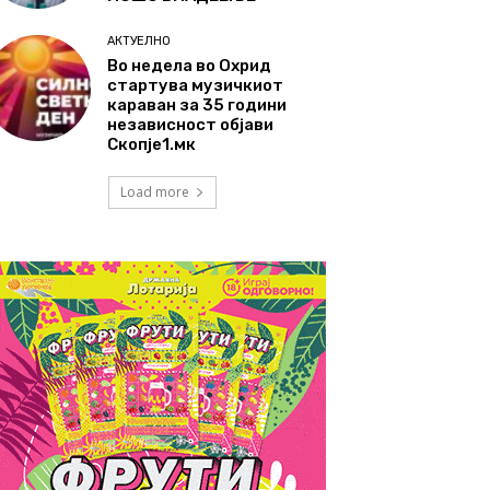
АКТУЕЛНО
Во недела во Охрид
стартува музичкиот
караван за 35 години
независност објави
Скопје1.мк
Load more