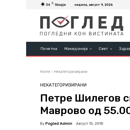
C
34
Skopje
недела, август 9, 2026
Почетна
Македонија
Свет
Здра
Home
Некатегоризирани
НЕКАТЕГОРИЗИРАНИ
Петре Шилегов с
Маврово од 55.0
By
Pogled Admin
Август 15, 2018