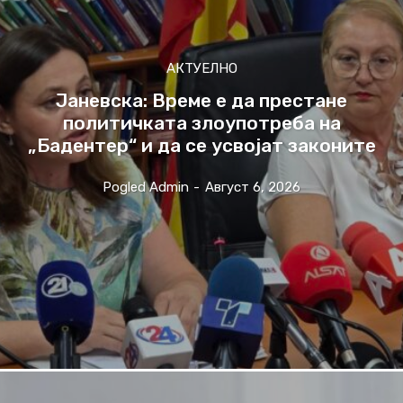
АКТУЕЛНО
Јаневска: Време е да престане
политичката злоупотреба на
„Бадентер“ и да се усвојат законите
Pogled Admin
-
Август 6, 2026