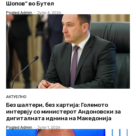
Шопов“ во Бутел
Pogled Admin
-
Јули 4, 2026
АКТУЕЛНО
Без шалтери, без хартија: Големото
интервју со министерот Андоновски за
дигиталната иднина на Македонија
Pogled Admin
-
Јули 1, 2026