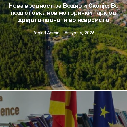
Нова вредност за Водно и Скопје: Во
подготовка нов моторички парк од
дрвјата паднати во невремето
Pogled Admin
-
Август 6, 2026