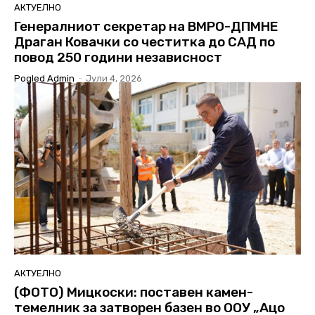
АКТУЕЛНО
Генералниот секретар на ВМРО-ДПМНЕ
Драган Ковачки со честитка до САД по
повод 250 години независност
Pogled Admin
-
Јули 4, 2026
АКТУЕЛНО
(ФОТО) Мицкоски: поставен камен-
темелник за затворен базен во ООУ „Ацо