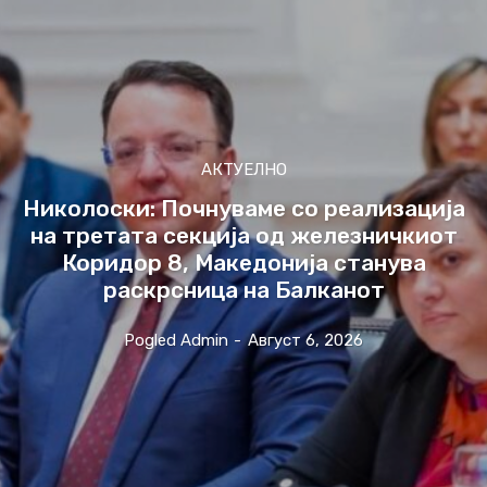
АКТУЕЛНО
Николоски: Почнуваме со реализација
на третата секција од железничкиот
Коридор 8, Македонија станува
раскрсница на Балканот
Pogled Admin
-
Август 6, 2026