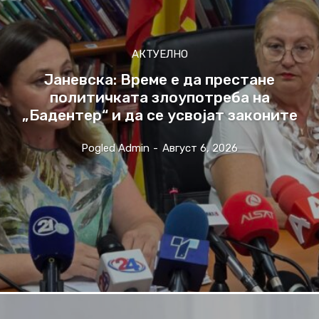
АКТУЕЛНО
Јаневска: Време е да престане
политичката злоупотреба на
„Бадентер“ и да се усвојат законите
Pogled Admin
-
Август 6, 2026