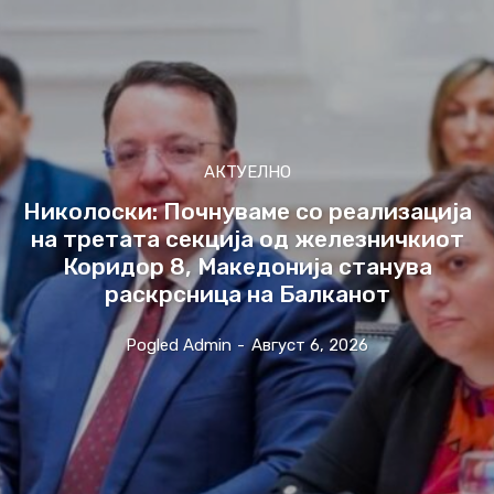
АКТУЕЛНО
Николоски: Почнуваме со реализација
на третата секција од железничкиот
Коридор 8, Македонија станува
раскрсница на Балканот
Pogled Admin
-
Август 6, 2026