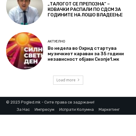
„ТАЛОГОТ СЕ ПРЕПОЗНА“ –
КОВАЧКИ РАСПАЛИ ПО СДСМ ЗА
ГОДИНИТЕ НА ЛОШО ВЛАДЕЕЊЕ
АКТУЕЛНО
Во недела во Охрид стартува
музичкиот караван за 35 години
независност објави Скопје1.мк
Load more
© 2023 Pogled.mk - Сите права се задржани!
За Нас
Импресум
Испрати Колумна
Маркетинг