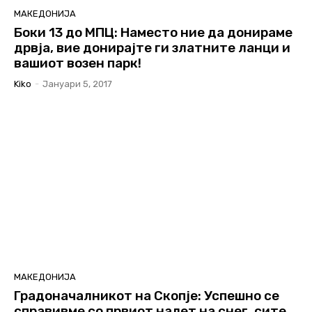
МАКЕДОНИЈА
Боки 13 до МПЦ: Наместо ние да донираме
дрвја, вие донирајте ги златните ланци и
вашиот возен парк!
Kiko
-
Јануари 5, 2017
МАКЕДОНИЈА
Градоначалникот на Скопје: Успешно се
справивме со првиот налет на снег, сите