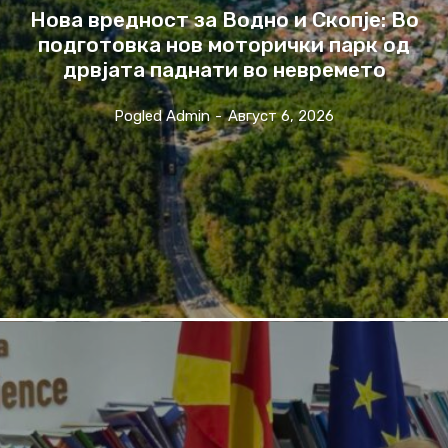
Нова вредност за Водно и Скопје: Во
подготовка нов моторички парк од
дрвјата паднати во невремето
Pogled Admin
-
Август 6, 2026