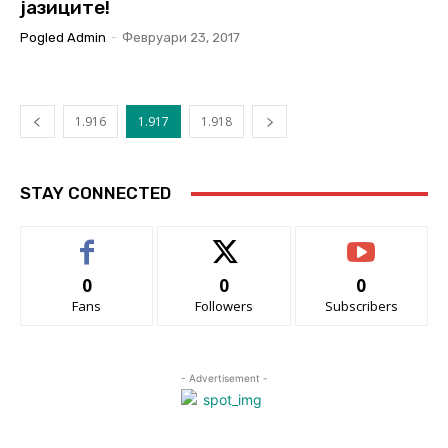
јазиците!
Pogled Admin
-
Февруари 23, 2017
1.916
1.917
1.918
STAY CONNECTED
0
0
0
Fans
Followers
Subscribers
- Advertisement -