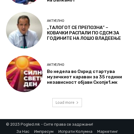
АКТУЕЛНО
„ТАЛОГОТ СЕ ПРЕПОЗНА“ –
КОВАЧКИ РАСПАЛИ ПО СДСМ ЗА
ГОДИНИТЕ НА ЛОШО ВЛАДЕЕЊЕ
АКТУЕЛНО
Во недела во Охрид стартува
музичкиот караван за 35 години
независност објави Скопје1.мк
Load more
© 2023 Pogled.mk - Сите права се задржани!
За Нас
Импресум
Испрати Колумна
Маркетинг