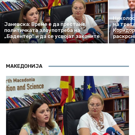
Николос
Јаневска: Време е да престане
на трет
политичката злоупотреба на
Коридор
„Бадентер“ и да се усвојат законите
раскрсн
МАКЕДОНИЈА