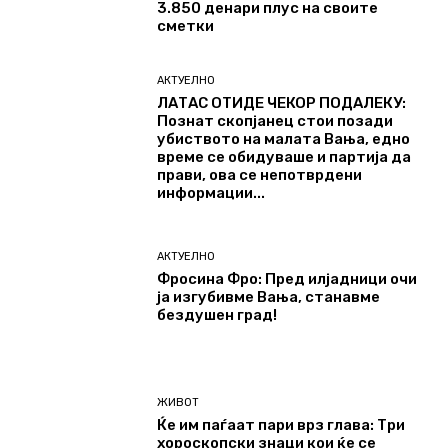
3.850 денари плус на своите
сметки
АКТУЕЛНО
ЛАТАС ОТИДЕ ЧЕКОР ПОДАЛЕКУ:
Познат скопјанец стои позади
убиството на малата Вања, едно
време се обидуваше и партија да
прави, ова се непотврдени
информации...
АКТУЕЛНО
Фросина Фро: Пред илјадници очи
ја изгубивме Вања, станавме
бездушен град!
ЖИВОТ
Ќе им паѓаат пари врз глава: Три
хороскопски знаци кои ќе се