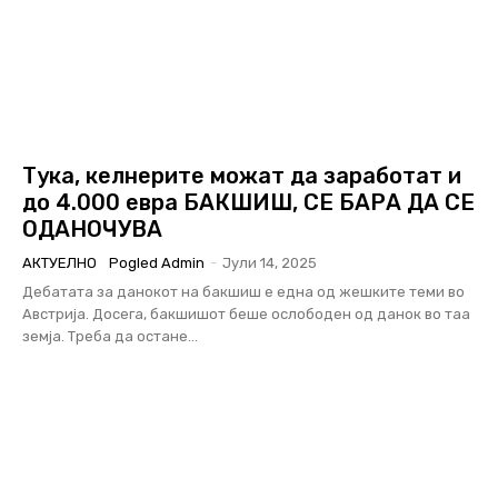
Тука, келнерите можат да заработат и
до 4.000 евра БАКШИШ, СЕ БАРА ДА СЕ
ОДАНОЧУВА
АКТУЕЛНО
Pogled Admin
-
Јули 14, 2025
Дебатата за данокот на бакшиш е една од жешките теми во
Австрија. Досега, бакшишот беше ослободен од данок во таа
земја. Треба да остане...