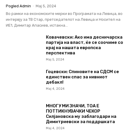
Pogled Admin
-
Мај 5, 2024
Во рамки на економските мерки во Програмата на Левица, во
интервју за ТВ Стар, претседателот на Левица и Носител на
ИЕ1, Димитар Апасиев, истакна...
Ковачевски: Ако има десничарска
партија на власт, ќе се соочиме со
крај на нашата европска
перспектива
Мај 5, 2024
Гоцевски: Спиновите на СДСМ се
единствен спас за нивниот
дебакл!
Мај 4, 2024
МНОГУ МИ ЗНАЧИ, ТОА Е
ПОТТИКНУВАЧКИ ЧЕКОР
Силјановска му заблагодари на
Димитриевски за поддршката
Мај 4, 2024