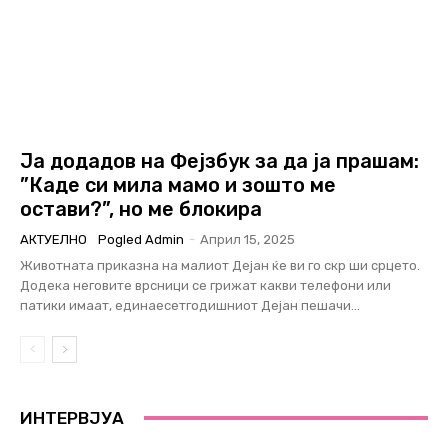
Ја додадов на Фејзбук за да ја прашам:
”Каде си мила мамо и зошто ме
остави?”, но ме блокира
АКТУЕЛНО
Pogled Admin
-
Април 15, 2025
Животната приказна на малиот Дејан ќе ви го скр ши срцето.
Додека неговите врсници се грижат какви телефони или
патики имаат, единаесетгодишниот Дејан пешачи...
ИНТЕРВЈУА