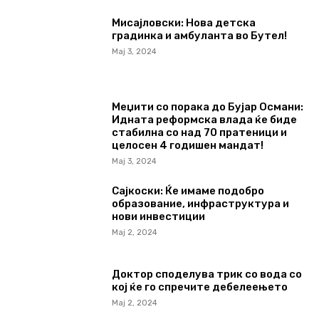
Мисајловски: Нова детска
градинка и амбуланта во Бутел!
Мај 3, 2024
Меџити со порака до Бујар Османи:
Идната реформска влада ќе биде
стабилна со над 70 пратеници и
целосен 4 годишен мандат!
Мај 3, 2024
Сајкоски: Ќе имаме подобро
образование, инфраструктура и
нови инвестиции
Мај 2, 2024
Доктор споделува трик со вода со
кој ќе го спречите дебелеењето
Мај 2, 2024