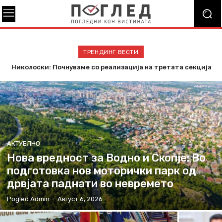
ТРЕНДИНГ ВЕСТИ
Николоски: Почнуваме со реализација на третата секција
од железничкиот Коридор 8, Македонија станува
раскрсница на Балканот
АКТУЕЛНО
Нова вредност за Водно и Скопје: Во
подготовка нов моторички парк од
дрвјата паднати во невремето
Pogled Admin
-
Август 6, 2026