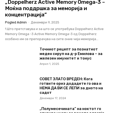
„Doppelherz Active Memory Omega-3 –
Моќна поддршка за меморија и
концентрација“
Pogled Admin
-
Декември 9, 2025
1.Што претставува и за што се употребува Doppelherz Active
Memory Omega -3 Аctive Memory Omega-3 од Doppelherz
особено им се препорачува на сите оние чија меморија...
Точниот рецепт за познатиот
меден сируп на д-р Емилова – за
железен имунитет и тонус
Април 1, 2025
СОВЕТ ЗЛАТО ВРЕДЕН: Кога
готвите ориз додадете го ова и
НЕМА ДА ВИ СЕ ЛЕПИ за дното на
садот
Декември 17, 2024
„Полумесечината“ на ноктот го