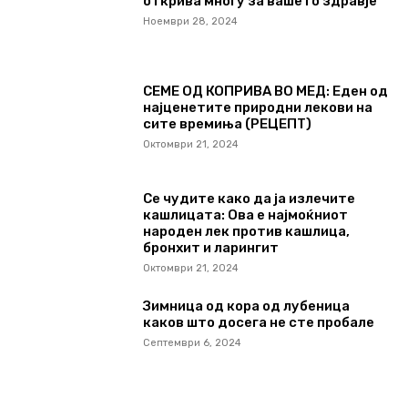
открива многу за вашето здравје
Ноември 28, 2024
СЕМЕ ОД КОПРИВА ВО МЕД: Еден од
најценетите природни лекови на
сите времиња (РЕЦЕПТ)
Октомври 21, 2024
Се чудите како да ја излечите
кашлицата: Ова е најмоќниот
народен лек против кашлица,
бронхит и ларингит
Октомври 21, 2024
Зимница од кора од лубеница
каков што досега не сте пробале
Септември 6, 2024