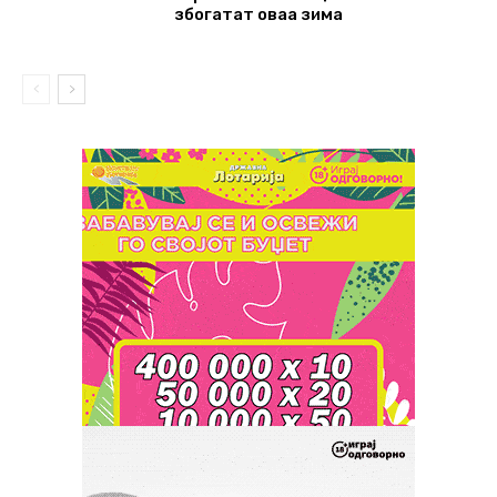
збогатат оваа зима