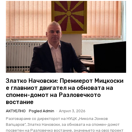
Златко Начовски: Премиерот Мицкоски
е главниот двигател на обновата на
спомен-домот на Разловечкото
востание
АКТУЕЛНО
Pogled Admin
-
Април 3, 2026
Разговараме со директорот на НУЦК „Никола Јонков
Вапцаров“, Златко Начовски, за обновата на спомен-домот
посветен на Разловечко востание, значењето на овој проект