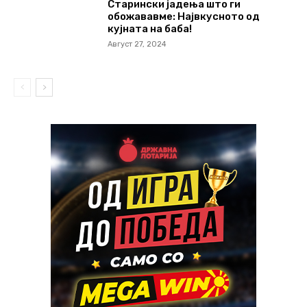
Старински јадења што ги
обожававме: Највкусното од
кујната на баба!
Август 27, 2024