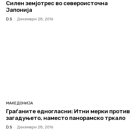
Силен земјотрес во североисточна
Јапонија
D.S
-
Декември 28, 2016
МАКЕДОНИЈА
Граѓаните едногласни: Итни мерки против
загадуњето, наместо панорамско тркало
D.S
-
Декември 28, 2016