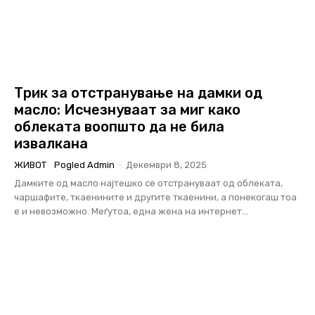
Трик за отстранување на дамки од
масло: Исчезнуваат за миг како
облеката воопшто да не била
извалкана
ЖИВОТ
Pogled Admin
-
Декември 8, 2025
Дамките од масло најтешко се отстрануваат од облеката,
чаршафите, ткаенините и другите ткаенини, а понекогаш тоа
е и невозможно. Меѓутоа, една жена на интернет...