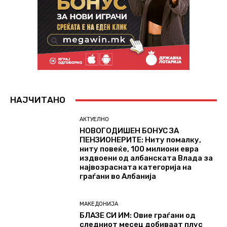
НАЈЧИТАНО
АКТУЕЛНО
НОВОГОДИШЕН БОНУС ЗА
ПЕНЗИОНЕРИТЕ: Ниту помалку,
ниту повеќе, 100 милиони евра
издвоени од албанската Влада за
највозрасната категорија на
граѓани во Албанија
МАКЕДОНИЈА
БЛАЗЕ СИ ИМ: Oвие граѓани од
следниот месец добиваат плус