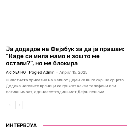
Ја додадов на Фејзбук за да ја прашам:
”Каде си мила мамо и зошто ме
остави?”, но ме блокира
АКТУЕЛНО
Pogled Admin
-
Април 15, 2025
Животната приказна на малиот Дејан ќе ви го скр ши срцето.
Додека неговите врсници се грижат какви телефони или
патики имаат, единаесетгодишниот Дејан пешачи...
ИНТЕРВЈУА