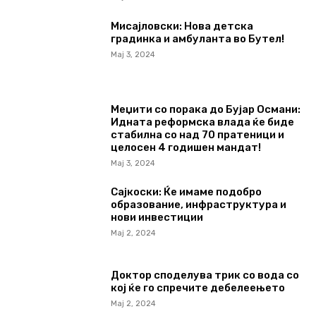
Мисајловски: Нова детска
градинка и амбуланта во Бутел!
Мај 3, 2024
Меџити со порака до Бујар Османи:
Идната реформска влада ќе биде
стабилна со над 70 пратеници и
целосен 4 годишен мандат!
Мај 3, 2024
Сајкоски: Ќе имаме подобро
образование, инфраструктура и
нови инвестиции
Мај 2, 2024
Доктор споделува трик со вода со
кој ќе го спречите дебелеењето
Мај 2, 2024