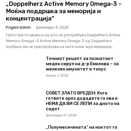
„Doppelherz Active Memory Omega-3 –
Моќна поддршка за меморија и
концентрација“
Pogled Admin
-
Декември 9, 2025
1.Што претставува и за што се употребува Doppelherz Active
Memory Omega -3 Аctive Memory Omega-3 од Doppelherz
особено им се препорачува на сите оние чија меморија...
Точниот рецепт за познатиот
меден сируп на д-р Емилова – за
железен имунитет и тонус
Април 1, 2025
СОВЕТ ЗЛАТО ВРЕДЕН: Кога
готвите ориз додадете го ова и
НЕМА ДА ВИ СЕ ЛЕПИ за дното на
садот
Декември 17, 2024
„Полумесечината“ на ноктот го