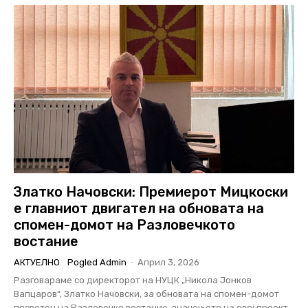
Златко Начовски: Премиерот Мицкоски
е главниот двигател на обновата на
спомен-домот на Разловечкото
востание
АКТУЕЛНО
Pogled Admin
-
Април 3, 2026
Разговараме со директорот на НУЦК „Никола Јонков
Вапцаров“, Златко Начовски, за обновата на спомен-домот
посветен на Разловечко востание, значењето на овој проект