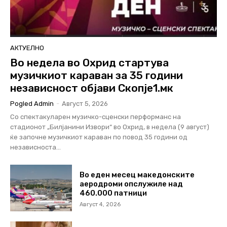
АКТУЕЛНО
Во недела во Охрид стартува
музичкиот караван за 35 години
независност објави Скопје1.мк
Pogled Admin
-
Август 5, 2026
Со спектакуларен музичко-сценски перформанс на
стадионот „Билјанини Извори“ во Охрид, в недела (9 август)
ќе започне музичкиот караван по повод 35 години од
независноста...
Во еден месец македонските
аеродроми опслужиле над
460.000 патници
Август 4, 2026