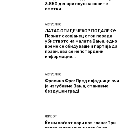
3.850 денари плус на своите
сметки
АКТУЕЛНО
ЛАТАС ОТИДЕ ЧЕКОР ПОДАЛЕКУ:
Познат скопјанец стои позади
убиството на малата Вања, едно
време се обидуваше и партија да
прави, ова се непотврдени
информации...
АКТУЕЛНО
Фросина Фро: Пред илјадници очи
ја изгубивме Вања, станавме
бездушен град!
ЖИВОТ
Ќе им паѓаат пари врз глава: Три
хороскопски знаци кои ќе се