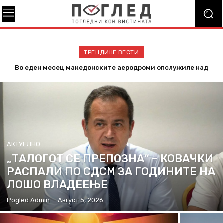
ТРЕНДИНГ ВЕСТИ
Во еден месец македонските аеродроми опслужиле над
Helios Medical – вашиот партнер за здрави коски и
460.000 патници
активен живот
АКТУЕЛНО
„ТАЛОГОТ СЕ ПРЕПОЗНА“ – КОВАЧКИ
РАСПАЛИ ПО СДСМ ЗА ГОДИНИТЕ НА
ЛОШО ВЛАДЕЕЊЕ
Pogled Admin
-
Август 5, 2026