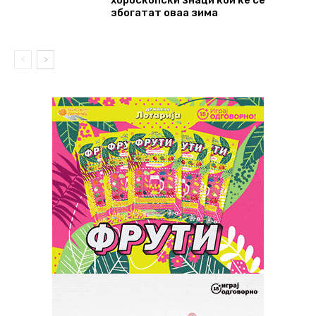
збогатат оваа зима