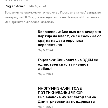
Pogled Admin
-
Мај 5, 2024
Во рамки на економските мерки во Програмата на Левица, во
интервју за ТВ Стар, претседателот на Левица и Носител на
ИЕ1, Димитар Апасиев, истакна...
Ковачевски: Ако има десничарска
партија на власт, ќе се соочиме со
крај на нашата европска
перспектива
Мај 5, 2024
Гоцевски: Спиновите на СДСМ се
единствен спас за нивниот
дебакл!
Мај 4, 2024
МНОГУ МИ ЗНАЧИ, ТОА Е
ПОТТИКНУВАЧКИ ЧЕКОР
Силјановска му заблагодари на
Димитриевски за поддршката
Мај 4, 2024