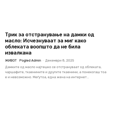
Трик за отстранување на дамки од
масло: Исчезнуваат за миг како
облеката воопшто да не била
извалкана
ЖИВОТ
Pogled Admin
-
Декември 8, 2025
Дамките од масло најтешко се отстрануваат од облеката,
чаршафите, ткаенините и другите ткаенини, а понекогаш тоа
е и невозможно. Меѓутоа, една жена на интернет...