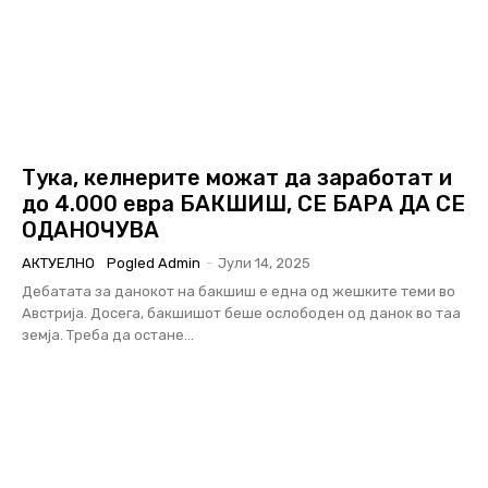
Тука, келнерите можат да заработат и
до 4.000 евра БАКШИШ, СЕ БАРА ДА СЕ
ОДАНОЧУВА
АКТУЕЛНО
Pogled Admin
-
Јули 14, 2025
Дебатата за данокот на бакшиш е една од жешките теми во
Австрија. Досега, бакшишот беше ослободен од данок во таа
земја. Треба да остане...