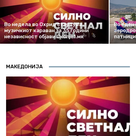
Во недела во Охрид стартува
Во еден
музичкиот караван за 35 години
аеродро
независност објави Скопје1.мк
патници
МАКЕДОНИЈА