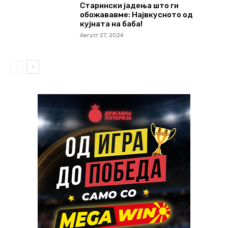
Старински јадења што ги
обожававме: Највкусното од
кујната на баба!
Август 27, 2024